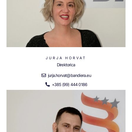
JURJA HORVAT
Direktorica
jurja.horvat@bandiera.eu
+385 (99) 444 0186