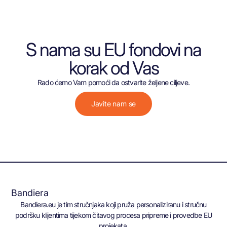
S nama su EU fondovi na
korak od Vas
Rado ćemo Vam pomoći da ostvarite željene ciljeve.
Javite nam se
Bandiera
Bandiera.eu je tim stručnjaka koji pruža personaliziranu i stručnu
podršku klijentima tijekom čitavog procesa pripreme i provedbe EU
projekata.