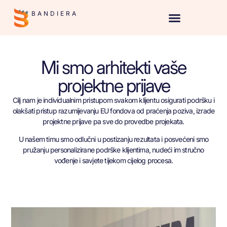
BANDIERA
Mi smo arhitekti vaše
projektne prijave
Cilj nam je individualnim pristupom svakom klijentu osigurati podršku i
olakšati pristup razumijevanju EU fondova od praćenja poziva, izrade
projektne prijave pa sve do provedbe projekata.
U našem timu smo odlučni u postizanju rezultata i posvećeni smo
pružanju personalizirane podrške klijentima, nudeći im stručno
vođenje i savjete tijekom cijelog procesa.