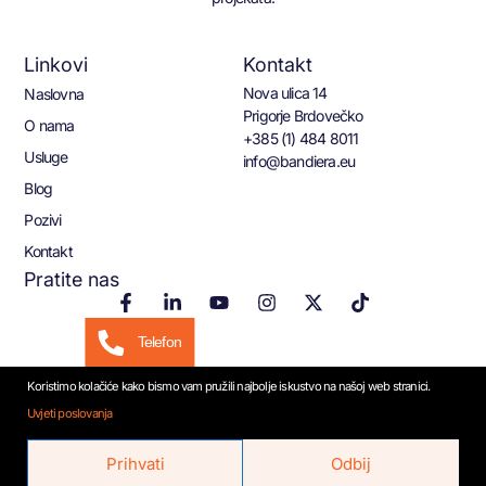
Linkovi
Kontakt
Nova ulica 14
Naslovna
Prigorje Brdovečko
O nama
+385 (1) 484 8011
Usluge
info@bandiera.eu
Blog
Pozivi
Kontakt
Pratite nas
Telefon
Koristimo kolačiće kako bismo vam pružili najbolje iskustvo na našoj web stranici.
Email
Uvjeti poslovanja
© 2026 Bandiera.eu
WhatsApp
Prihvati
Odbij