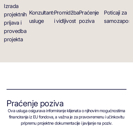
Izrada
Konzultantske
Promidžba
Praćenje
Poticaji za
projektnih
usluge
i vidljivost
poziva
samozapošlj
prijava i
provedba
projekta
Praćenje poziva
Ova usluga osigurava informiranje klijenata o njihovim mogućnostima
financiranja iz EU fondova, a važna je za pravovremenu i učinkovitu
pripremu projektne dokumentacije i javljanje na poziv.