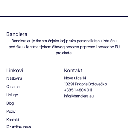
Bandiera
Bandiera.eu je tim stručnjaka koji pruža personaliziranu i stručnu
podršku klijentima tijekom čitavog procesa pripreme i provedbe EU
projekata.
Linkovi
Kontakt
Nova ulica 14
Naslovna
10291 Prigorje Brdovečko
O nama
+385 1 4804 011
Usluge
info@bandiera.eu
Blog
Pozivi
Kontakt
Pratite nas