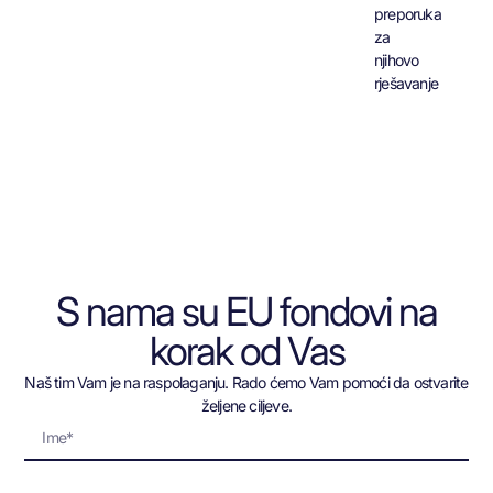
preporuka
za
njihovo
rješavanje
S nama su EU fondovi na
korak od Vas
Naš tim Vam je na raspolaganju. Rado ćemo Vam pomoći da ostvarite
željene ciljeve.