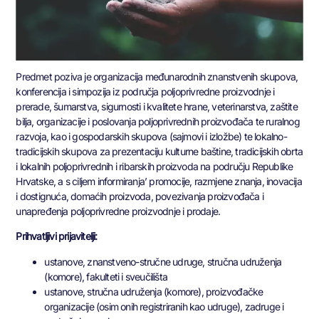
Predmet poziva je organizacija međunarodnih znanstvenih skupova,
konferencija i simpozija iz područja poljoprivredne proizvodnje i
prerade, šumarstva, sigurnosti i kvalitete hrane, veterinarstva, zaštite
bilja, organizacije i poslovanja poljoprivrednih proizvođača te ruralnog
razvoja, kao i gospodarskih skupova (sajmovi i izložbe) te lokalno-
tradicijskih skupova za prezentaciju kulturne baštine, tradicijskih obrta
i lokalnih poljoprivrednih i ribarskih proizvoda na području Republike
Hrvatske, a s ciljem informiranja’ promocije, razmjene znanja, inovacija
i dostignuća, domaćih proizvoda, povezivanja proizvođača i
unapređenja poljoprivredne proizvodnje i prodaje.
Prihvatljivi prijavitelji:
ustanove, znanstveno-stručne udruge, stručna udruženja
(komore), fakulteti i sveučilišta
ustanove, stručna udruženja (komore), proizvođačke
organizacije (osim onih registriranih kao udruge), zadruge i