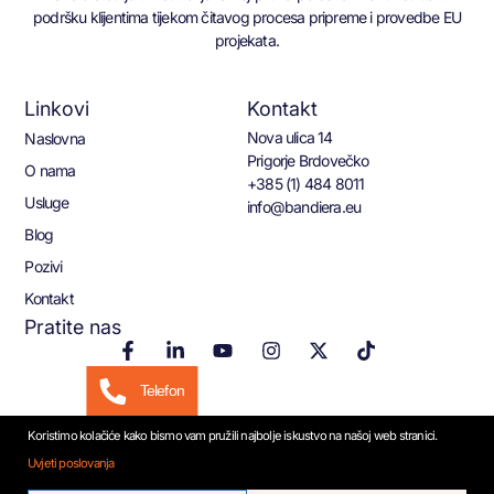
podršku klijentima tijekom čitavog procesa pripreme i provedbe EU
projekata.
Linkovi
Kontakt
Nova ulica 14
Naslovna
Prigorje Brdovečko
O nama
+385 (1) 484 8011
Usluge
info@bandiera.eu
Blog
Pozivi
Kontakt
Pratite nas
Telefon
Koristimo kolačiće kako bismo vam pružili najbolje iskustvo na našoj web stranici.
Email
Uvjeti poslovanja
© 2026 Bandiera.eu
WhatsApp