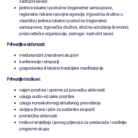
zadružni savezi
jedinice lokalne i područne (regionalne) samouprave,
regionalne i lokane razvojne agencije, trgovačka društva u
vlasništvu jedinica lokalne i područne (regionalne)
samouprave, trgovačka društva, stručna udruženja (komore),
proizvođačke organizacije, zadruge i zadružni savez
Prihvatljive aktivnosti:
međunarodni znanstveni skupovi
konferencije i simpoziji
gospodarske ili lokalno-tradicijske manifestacije
Prihvatljivi troškovi:
najam prostora i opreme za provedbu aktivnosti
usluga audio-vizualne podrške
usluga konsekutivnog/simultanog prevođenja
okrjepa (hrana i piće za sudionike skupa)8
promidžba aktivnosti
troškovi smještaja i javnog prijevoza za predavače i voditelje
programa skupa