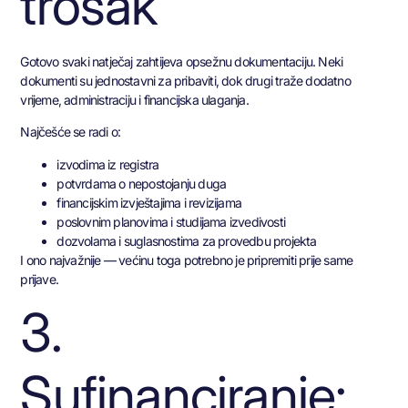
trošak
Gotovo svaki natječaj zahtijeva opsežnu dokumentaciju. Neki
dokumenti su jednostavni za pribaviti, dok drugi traže dodatno
vrijeme, administraciju i financijska ulaganja.
Najčešće se radi o:
izvodima iz registra
potvrdama o nepostojanju duga
financijskim izvještajima i revizijama
poslovnim planovima i studijama izvedivosti
dozvolama i suglasnostima za provedbu projekta
I ono najvažnije — većinu toga potrebno je pripremiti prije same
prijave.
3.
Sufinanciranje: