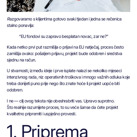
R
azgovaramo s klijentima gotovo svaki tjedan i jedna se rečenica
stalno ponavlja:
“EU fondovi su zapravo besplatan novac, zar ne?”
Kada netko prvi put razmišlja o prijavi na EU natječaj, proces često
zamišlja ovako: pošaljem prijavu, projekt bude odobren i sredstva
sjednu na račun.
U stvarnosti, između ideje i prve isplate nalazi se nekoliko mjeseci
intenzivnog rada, niz operativnih troškova i mnogo važnih odluka koje
treba donijeti puno prije nego što znate hoće li projekt uopće biti
odobren.
I ne — cilj ovog teksta nije obeshrabriti vas. Upravo suprotno.
Što realnije razumijete proces, to su veće šanse da ćete projekt
kvalitetno pripremiti i uspješno provesti.
1. Priprema