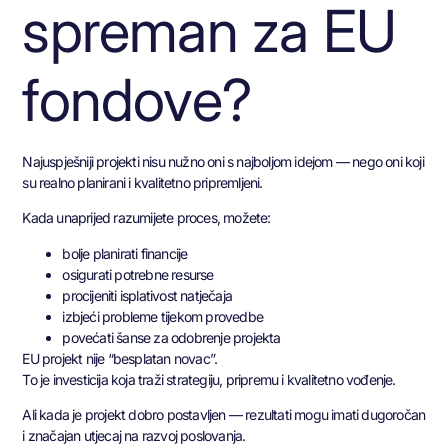
spreman za EU
fondove?
Najuspješniji projekti nisu nužno oni s najboljom idejom — nego oni koji
su realno planirani i kvalitetno pripremljeni.
Kada unaprijed razumijete proces, možete:
bolje planirati financije
osigurati potrebne resurse
procijeniti isplativost natječaja
izbjeći probleme tijekom provedbe
povećati šanse za odobrenje projekta
EU projekt nije “besplatan novac”.
To je investicija koja traži strategiju, pripremu i kvalitetno vođenje.
Ali kada je projekt dobro postavljen — rezultati mogu imati dugoročan
i značajan utjecaj na razvoj poslovanja.