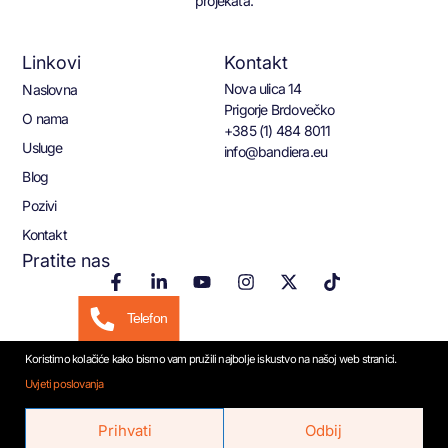
projekata.
Linkovi
Kontakt
Nova ulica 14
Naslovna
Prigorje Brdovečko
O nama
+385 (1) 484 8011
Usluge
info@bandiera.eu
Blog
Pozivi
Kontakt
Pratite nas
Telefon
Koristimo kolačiće kako bismo vam pružili najbolje iskustvo na našoj web stranici.
Email
Uvjeti poslovanja
© 2026 Bandiera.eu
WhatsApp
Prihvati
Odbij