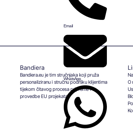
Email
Bandiera
L
Bandiera.eu je tim stručnjaka koji pruža
Na
WhatsApp
personaliziranu i stručnu podršku klijentima
O 
tijekom čitavog procesa pripreme i
Us
provedbe EU projekata.
Bl
Po
Ko