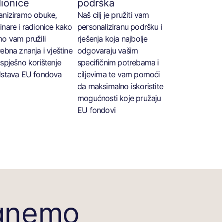
dionice
podrška
aniziramo obuke,
Naš cilj je pružiti vam
nare i radionice kako
personaliziranu podršku i
o vam pružili
rješenja koja najbolje
ebna znanja i vještine
odgovaraju vašim
spješno korištenje
specifičnim potrebama i
dstava EU fondova
ciljevima te vam pomoći
da maksimalno iskoristite
mogućnosti koje pružaju
EU fondovi
gnemo