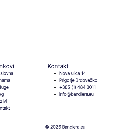
inkovi
Kontakt
slovna
Nova ulica 14
nama
Prigorje Brdovečko
luge
+385 (1) 484 8011
og
info@bandiera.eu
zivi
ntakt
© 2026 Bandiera.eu