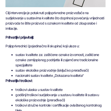
Cilj intervencije je potaknuti poljoprivredne proizvođače na
sudjelovanje u sustavima kvalitete što doprinosi povećanju vrijednosti
proizvoda te štite proizvod s oznakom kvalitete od zlouporabe i
imitacije.
Prihvatljivi prijavitelji:
Poljoprivrednici (pojedinačno ili skupina) koji ulaze u:
sustav kvalitete za: zaštićene oznake izvornosti, zaštićene
oznake zemljopisnog podrijetla ili zajamčeno tradicionalne
specijalitete
sustav ekološke proizvodnje (isključivo prerađivači)
nacionalni sustav kvalitete „Dokazana kvaliteta“
Prihvatljivi troškovi:
troškovi ulaska u sustav kvalitete
godišnji troškovi sudjelovanja u sustavu kvalitete ili sustavu
ekološke proizvodnje (prerađivači)
troškovi stručne kontrole i certifikacije ovlaštenog kontrolnog
tijela