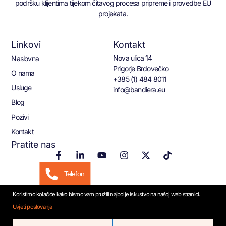
podršku klijentima tijekom čitavog procesa pripreme i provedbe EU
projekata.
Linkovi
Kontakt
Nova ulica 14
Naslovna
Prigorje Brdovečko
O nama
+385 (1) 484 8011
Usluge
info@bandiera.eu
Blog
Pozivi
Kontakt
Pratite nas
Telefon
Koristimo kolačiće kako bismo vam pružili najbolje iskustvo na našoj web stranici.
Email
Uvjeti poslovanja
© 2026 Bandiera.eu
WhatsApp