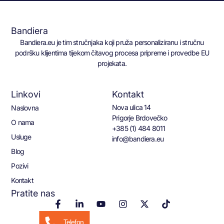
Bandiera
Bandiera.eu je tim stručnjaka koji pruža personaliziranu i stručnu
podršku klijentima tijekom čitavog procesa pripreme i provedbe EU
projekata.
Linkovi
Kontakt
Nova ulica 14
Naslovna
Prigorje Brdovečko
O nama
+385 (1) 484 8011
Usluge
info@bandiera.eu
Blog
Pozivi
Kontakt
Pratite nas
Telefon