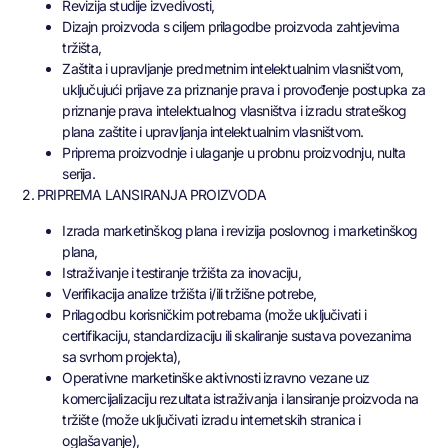
Revizija studije izvedivosti,
Dizajn proizvoda s ciljem prilagodbe proizvoda zahtjevima
tržišta,
Zaštita i upravljanje predmetnim intelektualnim vlasništvom,
uključujući prijave za priznanje prava i provođenje postupka za
priznanje prava intelektualnog vlasništva i izradu strateškog
plana zaštite i upravljanja intelektualnim vlasništvom.
Priprema proizvodnje i ulaganje u probnu proizvodnju, nulta
serija.
2. PRIPREMA LANSIRANJA PROIZVODA
Izrada marketinškog plana i revizija poslovnog i marketinškog
plana,
Istraživanje i testiranje tržišta za inovaciju,
Verifikacija analize tržišta i/ili tržišne potrebe,
Prilagodbu korisničkim potrebama (može uključivati i
certifikaciju, standardizaciju ili skaliranje sustava povezanima
sa svrhom projekta),
Operativne marketinške aktivnosti izravno vezane uz
komercijalizaciju rezultata istraživanja i lansiranje proizvoda na
tržište (može uključivati izradu internetskih stranica i
oglašavanje),