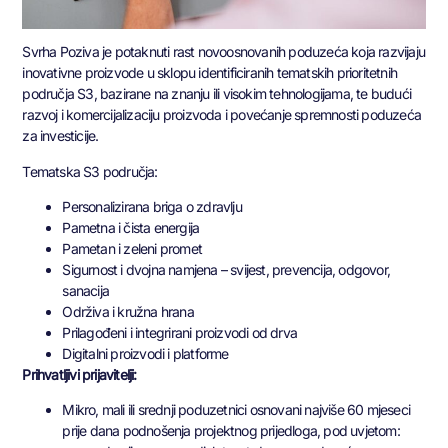
Svrha Poziva je potaknuti rast novoosnovanih poduzeća koja razvijaju
inovativne proizvode u sklopu identificiranih tematskih prioritetnih
područja S3, bazirane na znanju ili visokim tehnologijama, te budući
razvoj i komercijalizaciju proizvoda i povećanje spremnosti poduzeća
za investicije.
Tematska S3 područja:
Personalizirana briga o zdravlju
Pametna i čista energija
Pametan i zeleni promet
Sigurnost i dvojna namjena – svijest, prevencija, odgovor,
sanacija
Održiva i kružna hrana
Prilagođeni i integrirani proizvodi od drva
Digitalni proizvodi i platforme
Prihvatljivi prijavitelji:
Mikro, mali ili srednji poduzetnici osnovani najviše 60 mjeseci
prije dana podnošenja projektnog prijedloga, pod uvjetom: