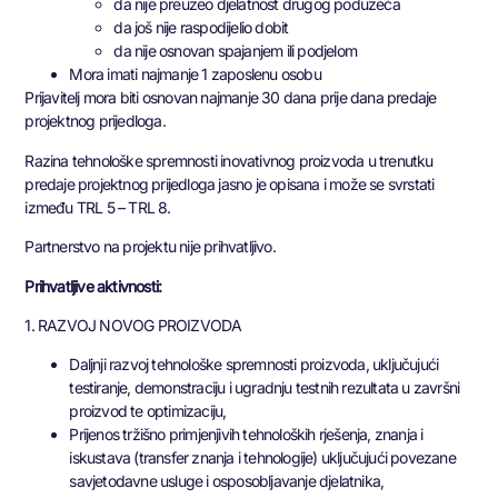
da nije preuzeo djelatnost drugog poduzeća
da još nije raspodijelio dobit
da nije osnovan spajanjem ili podjelom
Mora imati najmanje 1 zaposlenu osobu
Prijavitelj mora biti osnovan najmanje 30 dana prije dana predaje
projektnog prijedloga.
Razina tehnološke spremnosti inovativnog proizvoda u trenutku
predaje projektnog prijedloga jasno je opisana i može se svrstati
između TRL 5 – TRL 8.
Partnerstvo na projektu nije prihvatljivo.
Prihvatljive aktivnosti:
1. RAZVOJ NOVOG PROIZVODA
Daljnji razvoj tehnološke spremnosti proizvoda, uključujući
testiranje, demonstraciju i ugradnju testnih rezultata u završni
proizvod te optimizaciju,
Prijenos tržišno primjenjivih tehnoloških rješenja, znanja i
iskustava (transfer znanja i tehnologije) uključujući povezane
savjetodavne usluge i osposobljavanje djelatnika,