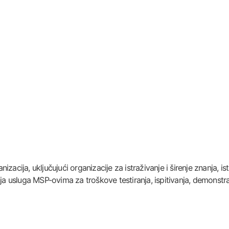
cija, uključujući organizacije za istraživanje i širenje znanja, istr
a usluga MSP-ovima za troškove testiranja, ispitivanja, demonstraci