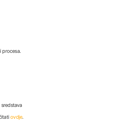
i procesa.
h sredstava
itati
ovdje
.