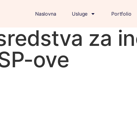
Naslovna
Usluge
Portfolio
redstva za in
MSP-ove