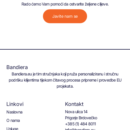
Rado ćemo Vam pomoći da ostvarite željene ciljeve.
Javite nam se
Bandiera
Bandiera.eu je tim stručnjaka koji pruža personaliziranu i stručnu
podršku klijentima tijekom čitavog procesa pripreme i provedbe EU
projekata.
Linkovi
Kontakt
Nova ulica 14
Naslovna
Prigorje Brdovečko
O nama
+385 (1) 484 8011
Usluge
info@bandiera.eu