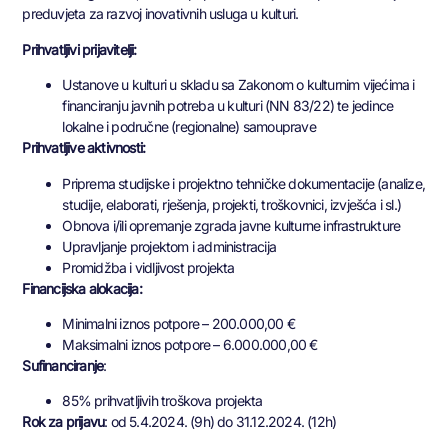
preduvjeta za razvoj inovativnih usluga u kulturi.
Prihvatljivi prijavitelji:
Ustanove u kulturi u skladu sa Zakonom o kulturnim vijećima i
financiranju javnih potreba u kulturi (NN 83/22) te jedince
lokalne i područne (regionalne) samouprave
Prihvatljive aktivnosti:
Priprema studijske i projektno tehničke dokumentacije (analize,
studije, elaborati, rješenja, projekti, troškovnici, izvješća i sl.)
Obnova i/ili opremanje zgrada javne kulturne infrastrukture
Upravljanje projektom i administracija
Promidžba i vidljivost projekta
Financijska alokacija:
Minimalni iznos potpore – 200.000,00 €
Maksimalni iznos potpore – 6.000.000,00 €
Sufinanciranje
:
85% prihvatljivih troškova projekta
Rok za prijavu
: od 5.4.2024. (9h) do 31.12.2024. (12h)