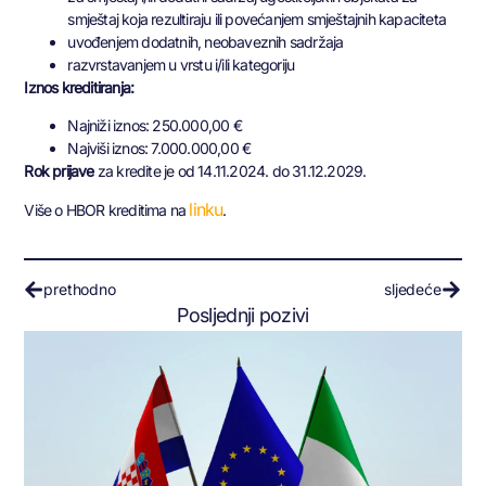
smještaj koja rezultiraju ili povećanjem smještajnih kapaciteta
uvođenjem dodatnih, neobaveznih sadržaja
razvrstavanjem u vrstu i/ili kategoriju
Iznos kreditiranja:
Najniži iznos: 250.000,00 €
Najviši iznos: 7.000.000,00 €
Rok prijave
za kredite je od 14.11.2024. do 31.12.2029.
linku
Više o HBOR kreditima na
.
prethodno
sljedeće
Posljednji pozivi