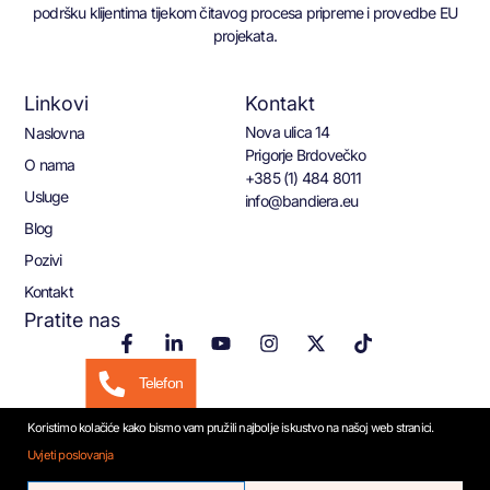
podršku klijentima tijekom čitavog procesa pripreme i provedbe EU
projekata.
Linkovi
Kontakt
Nova ulica 14
Naslovna
Prigorje Brdovečko
O nama
+385 (1) 484 8011
Usluge
info@bandiera.eu
Blog
Pozivi
Kontakt
Pratite nas
Telefon
Koristimo kolačiće kako bismo vam pružili najbolje iskustvo na našoj web stranici.
Email
Uvjeti poslovanja
© 2026 Bandiera.eu
WhatsApp