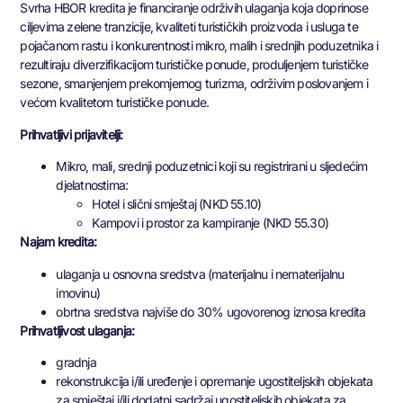
Svrha HBOR kredita je financiranje održivih ulaganja koja doprinose
ciljevima zelene tranzicije, kvaliteti turističkih proizvoda i usluga te
pojačanom rastu i konkurentnosti mikro, malih i srednjih poduzetnika i
rezultiraju diverzifikacijom turističke ponude, produljenjem turističke
sezone, smanjenjem prekomjernog turizma, održivim poslovanjem i
većom kvalitetom turističke ponude.
Prihvatljivi prijavitelji:
Mikro, mali, srednji poduzetnici koji su registrirani u sljedećim
djelatnostima:
Hotel i slični smještaj (NKD 55.10)
Kampovi i prostor za kampiranje (NKD 55.30)
Najam kredita:
ulaganja u osnovna sredstva (materijalnu i nematerijalnu
imovinu)
obrtna sredstva najviše do 30% ugovorenog iznosa kredita
Prihvatljivost ulaganja:
gradnja
rekonstrukcija i/ili uređenje i opremanje ugostiteljskih objekata
za smještaj i/ili dodatni sadržaj ugostiteljskih objekata za