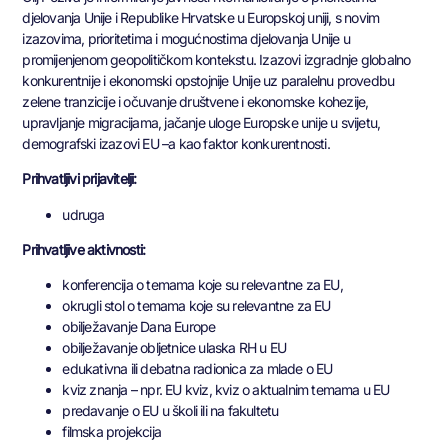
djelovanja Unije i Republike Hrvatske u Europskoj uniji, s novim
izazovima, prioritetima i mogućnostima djelovanja Unije u
promijenjenom geopolitičkom kontekstu. Izazovi izgradnje globalno
konkurentnije i ekonomski opstojnije Unije uz paralelnu provedbu
zelene tranzicije i očuvanje društvene i ekonomske kohezije,
upravljanje migracijama, jačanje uloge Europske unije u svijetu,
demografski izazovi EU –a kao faktor konkurentnosti.
Prihvatljivi prijavitelji:
udruga
Prihvatljive aktivnosti:
konferencija o temama koje su relevantne za EU,
okrugli stol o temama koje su relevantne za EU
obilježavanje Dana Europe
obilježavanje obljetnice ulaska RH u EU
edukativna ili debatna radionica za mlade o EU
kviz znanja – npr. EU kviz, kviz o aktualnim temama u EU
predavanje o EU u školi ili na fakultetu
filmska projekcija