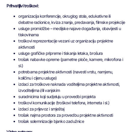
Prihvatljivi troškovi:
organizacija konferencije, okruglog stola, edukativne ili
debatne radionice, kviza znanja, predavanja, filmske projekcije
usluge promidžbe – medijske najave događanja, obavijesti u
tiskovinama
troškovi reprezentacije vezani uz organizaciju projektne
aktivnosti
usluge grafičke pripreme i tiskanja letaka, brošura
trošak nabavke opreme (pametne ploče, kamere, mikrofona i
sl.)
potrebama projektne aktivnosti (navesti vrstu, namjenu,
količinu i cijenu usluge)
izdaci za troškove naknada voditeljima projektne aktivnosti,
izvoditeljima i/ili vanjskim
suradnicima koji sudjeluju u provedbi projekta
troškovi komunikacije (troškovi telefona, interneta i sl.)
izdaci za prijevoz i smještaj
trošak najma prostora za provedbu projektne aktivnosti
trošak solemnizacije bjanko zadužnice
Visina potpore: