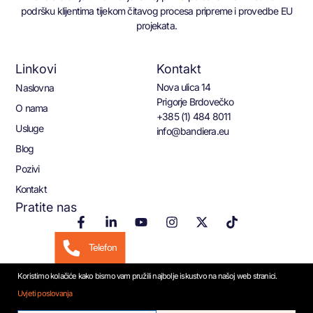
podršku klijentima tijekom čitavog procesa pripreme i provedbe EU
projekata.
Linkovi
Kontakt
Nova ulica 14
Naslovna
Prigorje Brdovečko
O nama
+385 (1) 484 8011
Usluge
info@bandiera.eu
Blog
Pozivi
Kontakt
Pratite nas
Telefon
Koristimo kolačiće kako bismo vam pružili najbolje iskustvo na našoj web stranici.
Email
Uvjeti poslovanja
© 2026 Bandiera.eu
WhatsApp