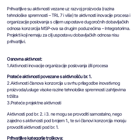
Prihvatljive su aktivnosti vezane uz razvoj proizvoda (razina
tehnološke spremnosti – TRL 7 i više) te aktivnosti inovacije procesa i
organizacije poslovanja s ciljem uspostave dugoročnih dobavljačkih
odnosa konzorcija MSP-ova sa drugim poduzećima – Integratorima.
Projekti koji nemaju za cilj uspostavu dobavljačkih odnosa nisu
prihvatljivi.
Osnovna aktivnost:
1.Aktivnosti inovacije organizacije poslovanja i/ili procesa
Prateće aktivnosti povezane s aktivnošću br. 1.
2.Aktivnosti članova konzorcija u svrhu prilagodbe inovativnog
proizvoda/usluge visoke razine tehnološke spremnosti zahtjevima
tržišta
3.Prateće projektne aktivnosti
Aktivnosti pod br. 2. i 3. ne mogu se provoditi samostalno, nego
zajedno s aktivnosti pod brojem 1., te svi članovi konzorcija moraju
provoditi aktivnosti pod br. 1.
Prihvatljive kategorije troškova: