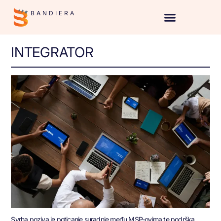
BANDIERA
INTEGRATOR
Svrha poziva je poticanje suradnje među MSP-ovima te podrška