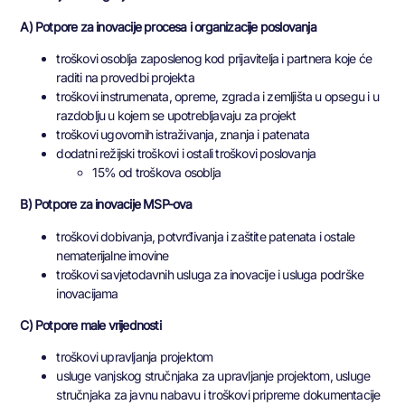
A) Potpore za inovacije procesa i organizacije poslovanja
troškovi osoblja zaposlenog kod prijavitelja i partnera koje će
raditi na provedbi projekta
troškovi instrumenata, opreme, zgrada i zemljišta u opsegu i u
razdoblju u kojem se upotrebljavaju za projekt
troškovi ugovornih istraživanja, znanja i patenata
dodatni režijski troškovi i ostali troškovi poslovanja
15% od troškova osoblja
B) Potpore za inovacije MSP-ova
troškovi dobivanja, potvrđivanja i zaštite patenata i ostale
nematerijalne imovine
troškovi savjetodavnih usluga za inovacije i usluga podrške
inovacijama
C) Potpore male vrijednosti
troškovi upravljanja projektom
usluge vanjskog stručnjaka za upravljanje projektom, usluge
stručnjaka za javnu nabavu i troškovi pripreme dokumentacije