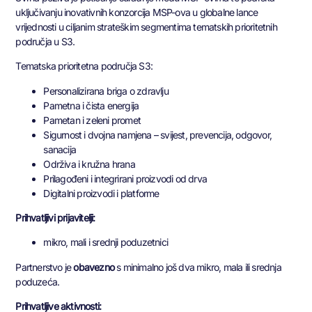
uključivanju inovativnih konzorcija MSP-ova u globalne lance
vrijednosti u ciljanim strateškim segmentima tematskih prioritetnih
područja u S3.
Tematska prioritetna područja S3:
Personalizirana briga o zdravlju
Pametna i čista energija
Pametan i zeleni promet
Sigurnost i dvojna namjena – svijest, prevencija, odgovor,
sanacija
Održiva i kružna hrana
Prilagođeni i integrirani proizvodi od drva
Digitalni proizvodi i platforme
Prihvatljivi prijavitelji:
mikro, mali i srednji poduzetnici
Partnerstvo je
obavezno
s minimalno još dva mikro, mala ili srednja
poduzeća.
Prihvatljive aktivnosti: