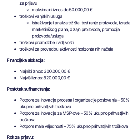
za prijavu
maksimalni iznos do 50.000,00 €
troškovi vanjskih usluga
istraživanje i analiza tržišta, testiranje proizvoda, izrada
marketinškog plana, dizajn proizvoda, promocija
proizvoda/usluga
troškovi promidžbe i vidljivosti
troškovi za provedbu aktivnosti horizontalnih načela
Financijska alokacija:
Najniži iznos: 300.000,00 €
Najviši iznos: 820.000,00 €
Postotak sufinanciranja:
Potpore za inovacije procesa i organizacije poslovanja – 50%
ukupno prihvatljivih troškova
Potpore za inovacije za MSP-ove – 50% ukupno prihvatljivih
troškova
Potpore male vrijednosti – 75% ukupno prihvatljivih troškova
Rok za prijavu: