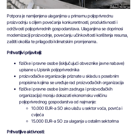
Potpora je namijenjena ulaganjima u primarnu poljoprivrednu
proizvodnju s ciljem povećanja konkurentnosti, produktivnosti i
održivosti poljoprivrednih gospodarstava. Ulaganjima se doprinosi
modernizaciji proizvodnje, povećanju učinkovitosti korištenja resursa,
zaštiti okoliša te prilagodbi klimatskim promjenama.
Prihvatljivi prijavitelji:
fizičke i pravne osobe (isključujući obveznike javne nabave)
upisane u Upisnik poljoprivrednika
proizvođačke organizacije priznate u skladu s posebnim
propisima kojima se uređuje rad proizvođačkih organizacija
fizičke i pravne osobe (osim zadruga i proizvođačkih
organizacija) moraju dokazati ekonomsku veličinu
poljoprivrednog gospodarstva od najmanje:
10.000 EUR-a SO ako ulažu u sektor voća, povrća i
cvijeća
15.000 EUR-a SO za ulaganja u ostalim sektorima
Prihvatljive aktivnosti: