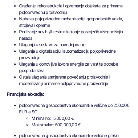
Građenje, rekonstrukcija i opremanje objekata za primarnu
poljoprivrednu proizvodnju
Nabava poljoprivredne mehanizacije, gospodarskih vozila,
strojeva i opreme
Podizanje novih i/ili restrukturiranje postojećih višegodišnjih
nasada
Ulaganja u sustave za navodnjavanje
Ulaganja u digitalizaciju i automatizaciju poljoprivredne
proizvodnje
Ulaganja u obnovljive izvore energije za vlastite potrebe
gospodarstva
Ostala ulaganja usmjerena povećanju proizvodnje i
modernizaciji primarne poljoprivredne proizvodnje
Financijska alokacija:
poljoprivredna gospodarstva ekonomske veličine do 250.000
EUR-a SO
Minimalno: 15.000,00 €
Maksimalno: 500.000,00 €
poljoprivredna gospodarstva ekonomske veličine preko