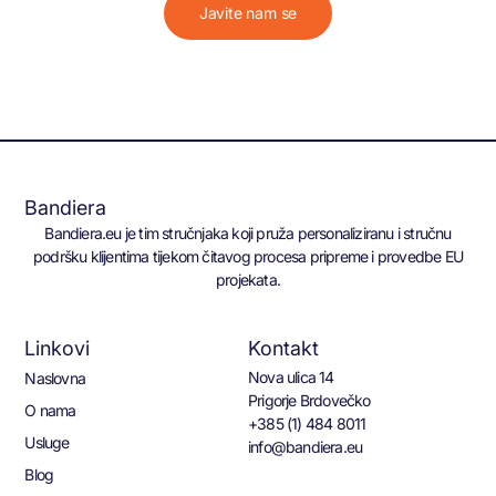
Javite nam se
Bandiera
Bandiera.eu je tim stručnjaka koji pruža personaliziranu i stručnu
podršku klijentima tijekom čitavog procesa pripreme i provedbe EU
projekata.
Linkovi
Kontakt
Nova ulica 14
Naslovna
Prigorje Brdovečko
O nama
+385 (1) 484 8011
Usluge
info@bandiera.eu
Blog