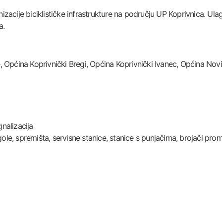
izacije biciklističke infrastrukture na području UP Koprivnica. Ulag
a.
 Općina Koprivnički Bregi, Općina Koprivnički Ivanec, Općina Nov
gnalizacija
gole, spremišta, servisne stanice, stanice s punjačima, brojači pro