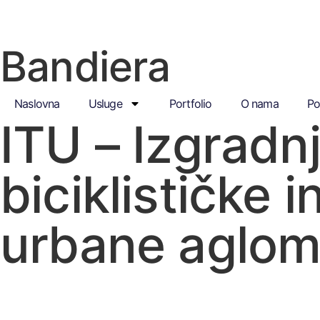
Bandiera
Naslovna
Usluge
Portfolio
O nama
Po
ITU – Izgradn
biciklističke 
urbane aglome