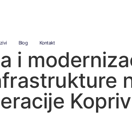
zivi
Blog
Kontakt
ja i moderniza
infrastrukture
racije Kopriv