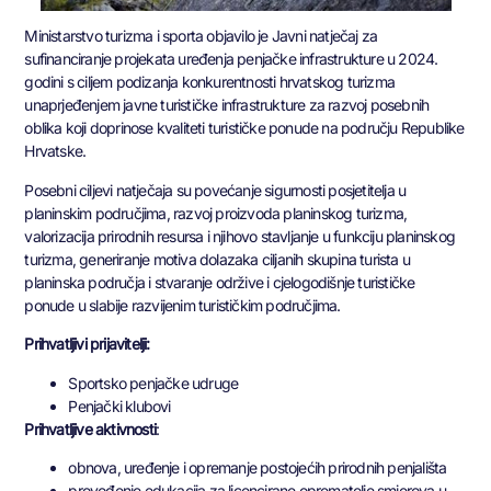
Ministarstvo turizma i sporta objavilo je Javni natječaj za
sufinanciranje projekata uređenja penjačke infrastrukture u 2024.
godini s ciljem podizanja konkurentnosti hrvatskog turizma
unaprjeđenjem javne turističke infrastrukture za razvoj posebnih
oblika koji doprinose kvaliteti turističke ponude na području Republike
Hrvatske.
Posebni ciljevi natječaja su povećanje sigurnosti posjetitelja u
planinskim područjima, razvoj proizvoda planinskog turizma,
valorizacija prirodnih resursa i njihovo stavljanje u funkciju planinskog
turizma, generiranje motiva dolazaka ciljanih skupina turista u
planinska područja i stvaranje održive i cjelogodišnje turističke
ponude u slabije razvijenim turističkim područjima.
Prihvatljivi prijavitelji:
Sportsko penjačke udruge
Penjački klubovi
Prihvatljive aktivnosti
:
obnova, uređenje i opremanje postojećih prirodnih penjališta
provođenje edukacija za licencirane oprematelje smjerova u