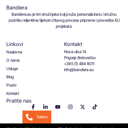
Bandiera
Bandiera.eu je tim stručnjaka koji pruža personaliziranu i stručnu
podršku klijentima tijekom čitavog procesa pripreme i provedbe EU
projekata.
Linkovi
Kontakt
Nova ulica 14
Naslovna
Prigorje Brdovečko
O nama
+385 (1) 484 8011
Usluge
info@bandiera.eu
Blog
Pozivi
Kontakt
Pratite nas
Telefon