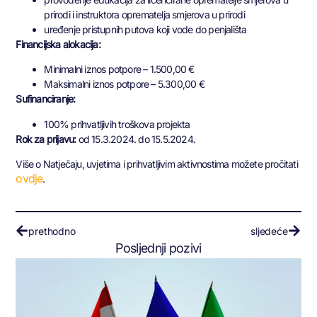
prirodi i instruktora oprematelja smjerova u prirodi
uređenje pristupnih putova koji vode do penjališta
Financijska alokacija:
Minimalni iznos potpore – 1.500,00 €
Maksimalni iznos potpore – 5.300,00 €
Sufinanciranje:
100% prihvatljivih troškova projekta
Rok za prijavu:
od 15.3.2024. do 15.5.2024.
Više o Natječaju, uvjetima i prihvatljivim aktivnostima možete pročitati
ovdje
.
prethodno
sljedeće
Posljednji pozivi