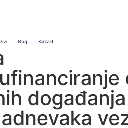
zivi
Blog
Kontakt
a
ufinanciranje 
tnih događanja
 nadnevaka ve