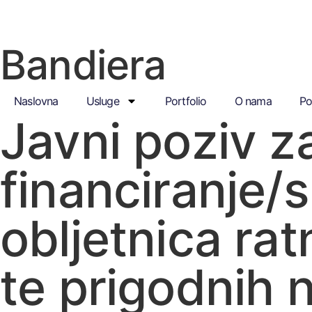
Bandiera
Naslovna
Usluge
Portfolio
O nama
Po
Javni poziv z
financiranje/s
obljetnica ra
te prigodnih