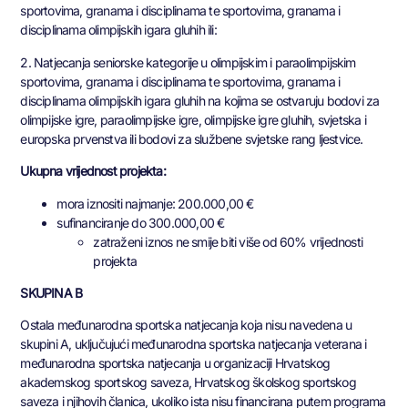
sportovima, granama i disciplinama te sportovima, granama i
disciplinama olimpijskih igara gluhih ili:
2. Natjecanja seniorske kategorije u olimpijskim i paraolimpijskim
sportovima, granama i disciplinama te sportovima, granama i
disciplinama olimpijskih igara gluhih na kojima se ostvaruju bodovi za
olimpijske igre, paraolimpijske igre, olimpijske igre gluhih, svjetska i
europska prvenstva ili bodovi za službene svjetske rang ljestvice.
Ukupna vrijednost projekta:
mora iznositi najmanje: 200.000,00 €
sufinanciranje do 300.000,00 €
zatraženi iznos ne smije biti više od 60% vrijednosti
projekta
SKUPINA B
Ostala međunarodna sportska natjecanja koja nisu navedena u
skupini A, uključujući međunarodna sportska natjecanja veterana i
međunarodna sportska natjecanja u organizaciji Hrvatskog
akademskog sportskog saveza, Hrvatskog školskog sportskog
saveza i njihovih članica, ukoliko ista nisu financirana putem programa