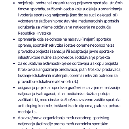
smještaja, prehrane i organiziranog prijevoza sportaša, stručnih
timova sportaša, službenih osoba koje sudjeluju u organiziranju
i vođenju sportskog natjecanja (kao što su suci, delegati i sl.),
volontera te službenih predstavnika međunarodnih sportskih
udruženja za vrijeme održavanja natjecanja na području
Republike Hrvatske
opremanja koja se odnose na nabavu (i najam) sportske
opreme, sportskih rekvizita i ostale opreme neophodne za
provedbu projekta i sanacija i/ili adaptacija javne sportske
infrastrukture nužne za provedbu i održavanje projekta
za edukativne aktivnosti koje se održavaju u sklopu projekta
(troškovi za angažiranje predavača, putni troškovi predavača,
tiskanje edukativnih materijala, oprema i rekviziti potrebni za
provedbu edukativne aktivnosti i sl.)
osiguranja projekta i sportske građevine za vrijeme realizacije
natjecanja (vatrogasci, hitna medicinska služba, policija,
zaštitari i sl.), medicinske službe/zdravstvene zaštite sportaša,
anti-doping kontrole, troškovi izrade diploma, plaketa, pehara,
medalja i sl.
dozvola/prava organiziranja međunarodnog sportskog
natjecanja (kotizacije prema međunarodnim sportskim