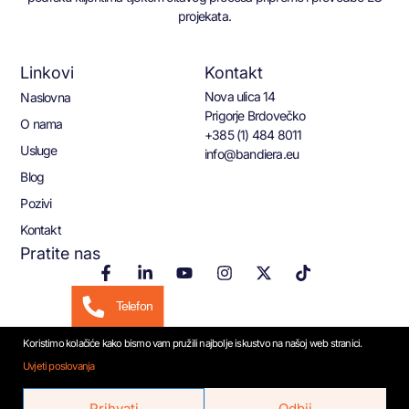
projekata.
Linkovi
Kontakt
Nova ulica 14
Naslovna
Prigorje Brdovečko
O nama
+385 (1) 484 8011
Usluge
info@bandiera.eu
Blog
Pozivi
Kontakt
Pratite nas
Telefon
Koristimo kolačiće kako bismo vam pružili najbolje iskustvo na našoj web stranici.
Email
Uvjeti poslovanja
© 2026 Bandiera.eu
WhatsApp
Prihvati
Odbij