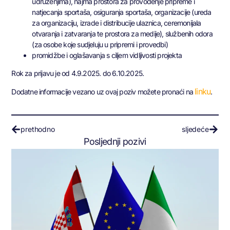
udruženjima), najma prostora za provođenje pripreme i
natjecanja sportaša, osiguranja sportaša, organizacije (ureda
za organizaciju, izrade i distribucije ulaznica, ceremonijala
otvaranja i zatvaranja te prostora za medije), službenih odora
(za osobe koje sudjeluju u pripremi i provedbi)
promidžbe i oglašavanja s ciljem vidljivosti projekta
Rok za prijavu je od 4.9.2025. do 6.10.2025.
linku
Dodatne informacije vezano uz ovaj poziv možete pronaći na
.
prethodno
sljedeće
Posljednji pozivi