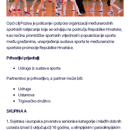
Opći cilj Poziva je poticanje i potpora organizaciji međunarodnih
sportskih natjecanja koja se odvijaju na području Republike Hrvatske,
kao načina promidžbe sportskih vrijednosti i popularizacije sporta
među građanima, unaprjeđenja sustava sporta te međunarodne
sportske promocije Republike Hrvatske.
Prihvatljivi prijavitelji:
Udruga iz sustava sporta
Partnerstvo je prihvatljivo, a partner može biti:
Udruga
Ustanova
Trgovačko društvo
SKUPINA A
1. Svjetska i europska prvenstva seniorske kategorije i mlađih dobnih
uzrasta iznad (i uključujući) 16 godina, u olimpijskim i paraolimpijskim