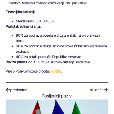
Operativni troškovi i troškovi održavanja nisu prihvatljivi.
Financijska alokacija:
Maksimalno: 30.000,00 €
Postotak sufinanciranja:
80% za područja posebne državne skrbi i u prvoj skupini
otoka
60% za područja druge skupine otoka i/ili brdsko-planinskom
području
40% za ostala područja Republike Hrvatske
Rok za prijavu
: do 31.12.2024. ili do iskorištenja sredstava
ovdje
Više o Pozivu možete pročitati
.
prethodno
sljedeće
Posljednji pozivi