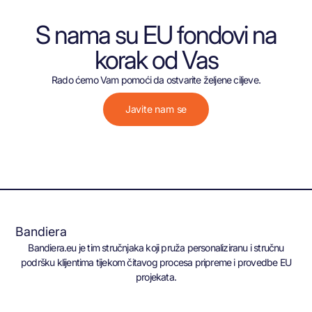
S nama su EU fondovi na
korak od Vas
Rado ćemo Vam pomoći da ostvarite željene ciljeve.
Javite nam se
Bandiera
Bandiera.eu je tim stručnjaka koji pruža personaliziranu i stručnu
podršku klijentima tijekom čitavog procesa pripreme i provedbe EU
projekata.