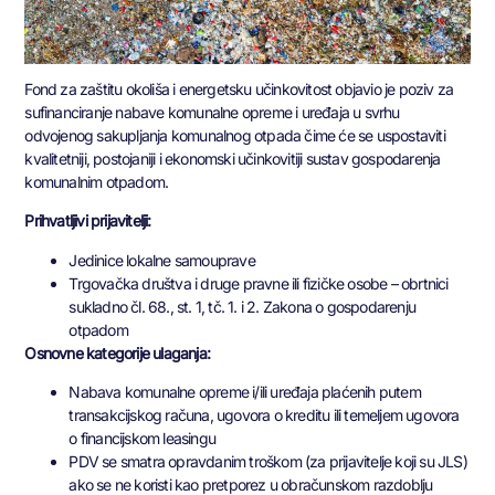
Fond za zaštitu okoliša i energetsku učinkovitost objavio je poziv za
sufinanciranje nabave komunalne opreme i uređaja u svrhu
odvojenog sakupljanja komunalnog otpada čime će se uspostaviti
kvalitetniji, postojaniji i ekonomski učinkovitiji sustav gospodarenja
komunalnim otpadom.
Prihvatljivi prijavitelji:
Jedinice lokalne samouprave
Trgovačka društva i druge pravne ili fizičke osobe – obrtnici
sukladno čl. 68., st. 1, tč. 1. i 2. Zakona o gospodarenju
otpadom
Osnovne kategorije ulaganja:
Nabava komunalne opreme i/ili uređaja plaćenih putem
transakcijskog računa, ugovora o kreditu ili temeljem ugovora
o financijskom leasingu
PDV se smatra opravdanim troškom (za prijavitelje koji su JLS)
ako se ne koristi kao pretporez u obračunskom razdoblju