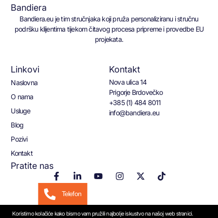
Bandiera
Bandiera.eu je tim stručnjaka koji pruža personaliziranu i stručnu
podršku klijentima tijekom čitavog procesa pripreme i provedbe EU
projekata.
Linkovi
Kontakt
Nova ulica 14
Naslovna
Prigorje Brdovečko
O nama
+385 (1) 484 8011
Usluge
info@bandiera.eu
Blog
Pozivi
Kontakt
Pratite nas
Telefon
Koristimo kolačiće kako bismo vam pružili najbolje iskustvo na našoj web stranici.
Email