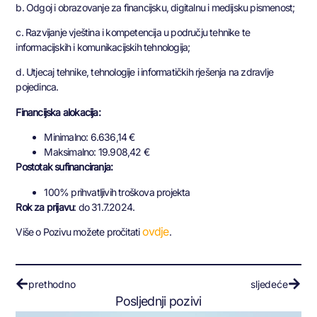
b. Odgoj i obrazovanje za financijsku, digitalnu i medijsku pismenost;
c. Razvijanje vještina i kompetencija u području tehnike te
informacijskih i komunikacijskih tehnologija;
d. Utjecaj tehnike, tehnologije i informatičkih rješenja na zdravlje
pojedinca.
Financijska alokacija:
Minimalno: 6.636,14 €
Maksimalno: 19.908,42 €
Postotak sufinanciranja:
100% prihvatljivih troškova projekta
Rok za prijavu
: do 31.7.2024.
ovdje
Više o Pozivu možete pročitati
.
prethodno
sljedeće
Posljednji pozivi