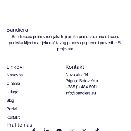
Bandiera
Bandiera.eu je tim stručnjaka koji pruža personaliziranu i stručnu
podršku klijentima tijekom čitavog procesa pripreme i provedbe EU
projekata.
Linkovi
Kontakt
Nova ulica 14
Naslovna
Prigorje Brdovečko
O nama
+385 (1) 484 8011
Usluge
info@bandiera.eu
Blog
Pozivi
Kontakt
Pratite nas