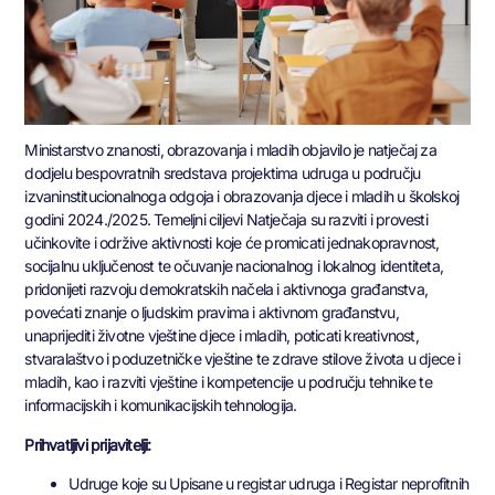
Ministarstvo znanosti, obrazovanja i mladih objavilo je natječaj za
dodjelu bespovratnih sredstava projektima udruga u području
izvaninstitucionalnoga odgoja i obrazovanja djece i mladih u školskoj
godini 2024./2025. Temeljni ciljevi Natječaja su razviti i provesti
učinkovite i održive aktivnosti koje će promicati jednakopravnost,
socijalnu uključenost te očuvanje nacionalnog i lokalnog identiteta,
pridonijeti razvoju demokratskih načela i aktivnoga građanstva,
povećati znanje o ljudskim pravima i aktivnom građanstvu,
unaprijediti životne vještine djece i mladih, poticati kreativnost,
stvaralaštvo i poduzetničke vještine te zdrave stilove života u djece i
mladih, kao i razviti vještine i kompetencije u području tehnike te
informacijskih i komunikacijskih tehnologija.
Prihvatljivi prijavitelji:
Udruge koje su Upisane u registar udruga i Registar neprofitnih