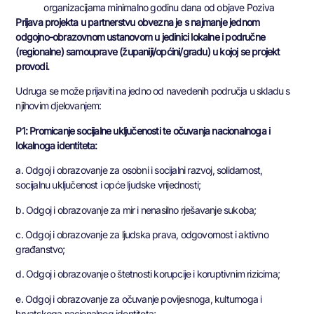
organizacijama minimalno godinu dana od objave Poziva
Prijava projekta u partnerstvu obvezna je s najmanje jednom
odgojno-obrazovnom ustanovom u jedinici lokalne i područne
(regionalne) samouprave (županiji/općini/gradu) u kojoj se projekt
provodi.
Udruga se može prijaviti na jedno od navedenih područja u skladu s
njihovim djelovanjem:
P1: Promicanje socijalne uključenosti te očuvanja nacionalnoga i
lokalnoga identiteta:
a. Odgoj i obrazovanje za osobni i socijalni razvoj, solidarnost,
socijalnu uključenost i opće ljudske vrijednosti;
b. Odgoj i obrazovanje za mir i nenasilno rješavanje sukoba;
c. Odgoj i obrazovanje za ljudska prava, odgovornost i aktivno
građanstvo;
d. Odgoj i obrazovanje o štetnosti korupcije i koruptivnim rizicima;
e. Odgoj i obrazovanje za očuvanje povijesnoga, kulturnoga i
hrvatskoga nacionalnog identiteta;