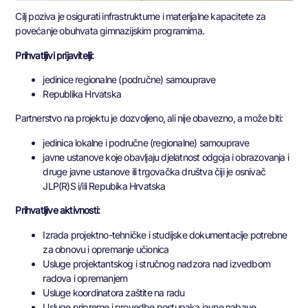
Cilj poziva je osigurati infrastrukturne i materijalne kapacitete za
povećanje obuhvata gimnazijskim programima.
Prihvatljivi prijavitelji:
jedinice regionalne (područne) samouprave
Republika Hrvatska
Partnerstvo na projektu je dozvoljeno, ali nije obavezno, a može biti:
jedinica lokalne i područne (regionalne) samouprave
javne ustanove koje obavljaju djelatnost odgoja i obrazovanja i
druge javne ustanove ili trgovačka društva čiji je osnivač
JLP(R)S i/ili Repubika Hrvatska
Prihvatljive aktivnosti:
Izrada projektno-tehničke i studijske dokumentacije potrebne
za obnovu i opremanje učionica
Usluge projektantskog i stručnog nadzora nad izvedbom
radova i opremanjem
Usluge koordinatora zaštite na radu
Usluge pripreme i provedbe postupaka javne nabave