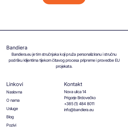
Bandiera
Bandiera.eu je tim stručnjaka koji pruža personaliziranu i stručnu
podršku klijentima tijekom čitavog procesa pripreme i provedbe EU
projekata.
Linkovi
Kontakt
Nova ulica 14
Naslovna
Prigorje Brdovečko
O nama
+385 (1) 484 8011
Usluge
info@bandiera.eu
Blog
Pozivi