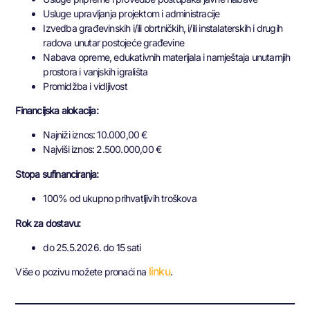
Usluge upravljanja projektom i administracije
Izvedba građevinskih i/ili obrtničkih, i/ili instalaterskih i drugih
radova unutar postojeće građevine
Nabava opreme, edukativnih materijala i namještaja unutarnjih
prostora i vanjskih igrališta
Promidžba i vidljivost
Financijska alokacija:
Najniži iznos: 10.000,00 €
Najviši iznos: 2.500.000,00 €
Stopa sufinanciranja:
100% od ukupno prihvatljivih troškova
Rok za dostavu:
do 25.5.2026. do 15 sati
linku
Više o pozivu možete pronaći na
.