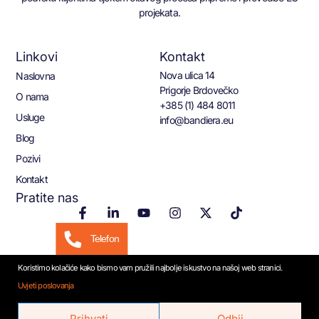
projekata.
Linkovi
Kontakt
Nova ulica 14
Naslovna
Prigorje Brdovečko
O nama
+385 (1) 484 8011
Usluge
info@bandiera.eu
Blog
Pozivi
Kontakt
Pratite nas
Telefon
Koristimo kolačiće kako bismo vam pružili najbolje iskustvo na našoj web stranici.
Email
Uvjeti poslovanja
© 2026 Bandiera.eu
WhatsApp
Prihvati
Odbij