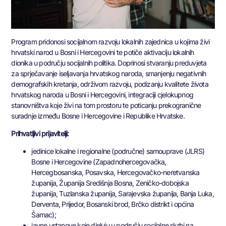
Program pridonosi socijalnom razvoju lokalnih zajednica u kojima živi
hrvatski narod u Bosni i Hercegovini te potiče aktivaciju lokalnih
dionika u području socijalnih politika. Doprinosi stvaranju preduvjeta
za sprječavanje iseljavanja hrvatskog naroda, smanjenju negativnih
demografskih kretanja, održivom razvoju, podizanju kvalitete života
hrvatskog naroda u Bosni i Hercegovini, integraciji cjelokupnog
stanovništva koje živi na tom prostoru te poticanju prekogranične
suradnje između Bosne i Hercegovine i Republike Hrvatske.
Prihvatljivi prijavitelji:
jedinice lokalne i regionalne (područne) samouprave (JLRS)
Bosne i Hercegovine (Zapadnohercegovačka,
Hercegbosanska, Posavska, Hercegovačko-neretvanska
županija, Županija Središnja Bosna, Zeničko-dobojska
županija, Tuzlanska županija, Sarajevska županija, Banja Luka,
Derventa, Prijedor, Bosanski brod, Brčko distrikt i općina
Šamac);
javne ustanove koje djeluju u području socijalne skrbi na