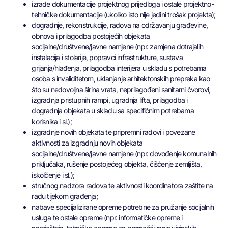
izrade dokumentacije projektnog prijedloga i ostale projektno-
tehničke dokumentacije (ukoliko isto nije jedini trošak projekta);
dogradnje, rekonstrukcije, radova na održavanju građevine,
obnova i prilagodba postojećih objekata
socijalne/društvene/javne namjene (npr. zamjena dotrajalih
instalacija i stolarije, popravci infrastrukture, sustava
grijanja/hlađenja, prilagodba interijera u skladu s potrebama
osoba s invaliditetom, uklanjanje arhitektonskih prepreka kao
što su nedovoljna širina vrata, neprilagođeni sanitarni čvorovi,
izgradnja pristupnih rampi, ugradnja lifta, prilagodba i
dogradnja objekata u skladu sa specifičnim potrebama
korisnika i sl.);
izgradnje novih objekata te pripremni radovi i povezane
aktivnosti za izgradnju novih objekata
socijalne/društvene/javne namjene (npr. dovođenje komunalnih
priključaka, rušenje postojećeg objekta, čišćenje zemljišta,
iskolčenje i sl.);
stručnog nadzora radova te aktivnosti koordinatora zaštite na
radu tijekom građenja;
nabave specijalizirane opreme potrebne za pružanje socijalnih
usluga te ostale opreme (npr. informatičke opreme i