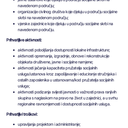
navedenom području;
organizacije civilnog društva koje djeluju u području socijalne
skrbi na navedenom području;
vjerske zajednice koje djeluju u području socijalne skrbi na
navedenom području.
Prihvatljive aktivnosti:
aktivnosti poboljšanja dostupnosti lokalne infrastrukture;
aktivnosti opremanja, izgradnje, obnove i rekonstrukcije
objekata društvene, javne i socijalne namjene;
aktivnosti jačanja kapaciteta pružatelja socijalnih
usluga/ustanova kroz zapošljavanje i educiranje stručnjaka i
ostalih zaposlenika u ustanovama/kod pružatelja socijalnih
usluga;
aktivnosti podizanja svijesti javnosti o važnosti prava ranjivih
skupina s naglaskom na pravo na život u zajednici, a u svrhu
regionalne ravnomjernosti i dostupnosti socijalnih usluga.
Prihvatljivi troškovi:
upravljanja projektom i administriranje;