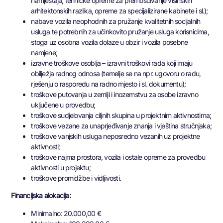
namještaja, tehničke opreme za premošćivanje visinskih
arhitektonskih razlika, opreme za specijalizirane kabinete i sl.);
nabave vozila neophodnih za pružanje kvalitetnih socijalnih
usluga te potrebnih za učinkovito pružanje usluga korisnicima,
stoga uz osobna vozila dolaze u obzir i vozila posebne
namjene;
izravne troškove osoblja – izravni troškovi rada koji imaju
obilježja radnog odnosa (temelje se na npr. ugovoru o radu,
rješenju o rasporedu na radno mjesto i sl. dokumentu);
troškove putovanja u zemlji i inozemstvu za osobe izravno
uključene u provedbu;
troškove sudjelovanja ciljnih skupina u projektnim aktivnostima;
troškove vezane za unaprjeđivanje znanja i vještina stručnjaka;
troškove vanjskih usluga neposredno vezanih uz projektne
aktivnosti;
troškove najma prostora, vozila i ostale opreme za provedbu
aktivnosti u projektu;
troškove promidžbe i vidljivosti.
Financijska alokacija:
Minimalno: 20.000,00 €