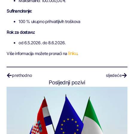
Maksimalno: 100.000,00 €
Sufinanciranje:
100 % ukupno prihvatljivih troškova
Rok za dostavu:
od 6.5.2026. do 8.6.2026.
linku
Više informacija možete pronaći na
.
prethodno
sljedeće
Posljednji pozivi