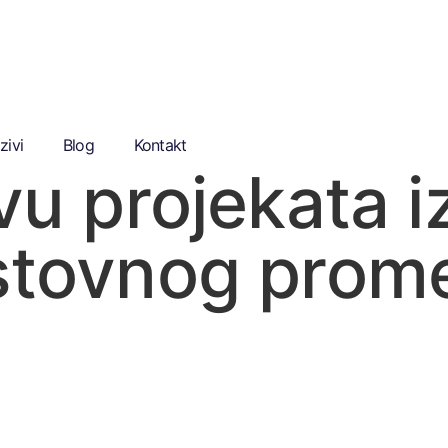
zivi
Blog
Kontakt
avu projekata 
estovnog prom