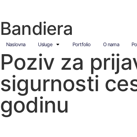
Bandiera
Naslovna
Usluge
Portfolio
O nama
Po
Poziv za prij
sigurnosti c
godinu