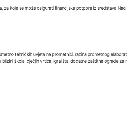
, za koje se može osigurati financijska potpora iz sredstava Na
rometno tehničkih uvjeta na prometnici, razina prometnog elaborat
zini škola, dječjih vrtića, igrališta, dodatne zaštitne ograde za mo