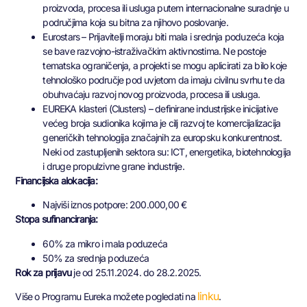
proizvoda, procesa ili usluga putem internacionalne suradnje u
područjima koja su bitna za njihovo poslovanje.
Eurostars – Prijavitelji moraju biti mala i srednja poduzeća koja
se bave razvojno-istraživačkim aktivnostima. Ne postoje
tematska ograničenja, a projekti se mogu aplicirati za bilo koje
tehnološko područje pod uvjetom da imaju civilnu svrhu te da
obuhvaćaju razvoj novog proizvoda, procesa ili usluga.
EUREKA klasteri (Clusters) – definirane industrijske inicijative
većeg broja sudionika kojima je cilj razvoj te komercijalizacija
generičkih tehnologija značajnih za europsku konkurentnost.
Neki od zastupljenih sektora su: ICT, energetika, biotehnologija
i druge propulzivne grane industrije.
Financijska alokacija:
Najviši iznos potpore: 200.000,00 €
Stopa sufinanciranja:
60% za mikro i mala poduzeća
50% za srednja poduzeća
Rok
za prijavu
je od 25.11.2024. do 28.2.2025.
linku
Više o Programu Eureka možete pogledati na
.