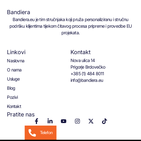
Bandiera
Bandiera.eu je tim stručnjaka koji pruža personaliziranu i stručnu
podršku klijentima tijekom čitavog procesa pripreme i provedbe EU
projekata.
Linkovi
Kontakt
Nova ulica 14
Naslovna
Prigorje Brdovečko
O nama
+385 (1) 484 8011
Usluge
info@bandiera.eu
Blog
Pozivi
Kontakt
Pratite nas
Telefon