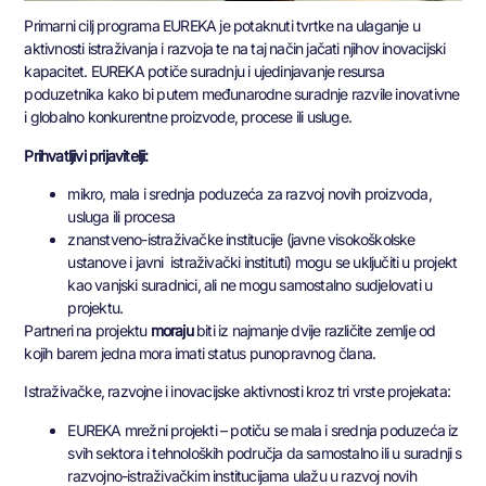
Primarni cilj programa EUREKA je potaknuti tvrtke na ulaganje u
aktivnosti istraživanja i razvoja te na taj način jačati njihov inovacijski
kapacitet. EUREKA potiče suradnju i ujedinjavanje resursa
poduzetnika kako bi putem međunarodne suradnje razvile inovativne
i globalno konkurentne proizvode, procese ili usluge.
Prihvatljivi prijavitelji:
mikro, mala i srednja poduzeća za razvoj novih proizvoda,
usluga ili procesa
znanstveno-istraživačke institucije (javne visokoškolske
ustanove i javni istraživački instituti) mogu se uključiti u projekt
kao vanjski suradnici, ali ne mogu samostalno sudjelovati u
projektu.
Partneri na projektu
moraju
biti iz najmanje dvije različite zemlje od
kojih barem jedna mora imati status punopravnog člana.
Istraživačke, razvojne i inovacijske aktivnosti kroz tri vrste projekata:
EUREKA mrežni projekti – potiču se mala i srednja poduzeća iz
svih sektora i tehnoloških područja da samostalno ili u suradnji s
razvojno-istraživačkim institucijama ulažu u razvoj novih