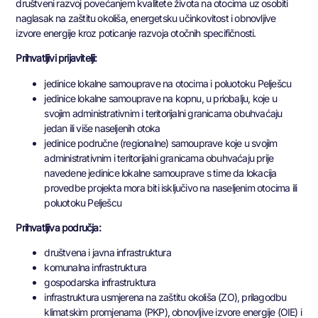
društveni razvoj povećanjem kvalitete života na otocima uz osobiti
naglasak na zaštitu okoliša, energetsku učinkovitost i obnovljive
izvore energije kroz poticanje razvoja otočnih specifičnosti.
Prihvatljivi prijavitelji:
jedinice lokalne samouprave na otocima i poluotoku Pelješcu
jedinice lokalne samouprave na kopnu, u priobalju, koje u
svojim administrativnim i teritorijalni granicama obuhvaćaju
jedan ili više naseljenih otoka
jedinice područne (regionalne) samouprave koje u svojim
administrativnim i teritorijalni granicama obuhvaćaju prije
navedene jedinice lokalne samouprave s time da lokacija
provedbe projekta mora biti isključivo na naseljenim otocima ili
poluotoku Pelješcu
Prihvatljiva područja:
društvena i javna infrastruktura
komunalna infrastruktura
gospodarska infrastruktura
infrastruktura usmjerena na zaštitu okoliša (ZO), prilagodbu
klimatskim promjenama (PKP), obnovljive izvore energije (OIE) i