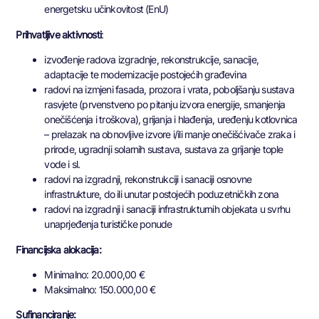
energetsku učinkovitost (EnU)
Prihvatljive aktivnosti
:
izvođenje radova izgradnje, rekonstrukcije, sanacije,
adaptacije te modernizacije postojećih građevina
radovi na izmjeni fasada, prozora i vrata, poboljšanju sustava
rasvjete (prvenstveno po pitanju izvora energije, smanjenja
onečišćenja i troškova), grijanja i hlađenja, uređenju kotlovnica
– prelazak na obnovljive izvore i/ili manje onečišćivače zraka i
prirode, ugradnji solarnih sustava, sustava za grijanje tople
vode i sl.
radovi na izgradnji, rekonstrukciji i sanaciji osnovne
infrastrukture, do ili unutar postojećih poduzetničkih zona
radovi na izgradnji i sanaciji infrastrukturnih objekata u svrhu
unaprjeđenja turističke ponude
Financijska alokacija:
Minimalno: 20.000,00 €
Maksimalno: 150.000,00 €
Sufinanciranje: