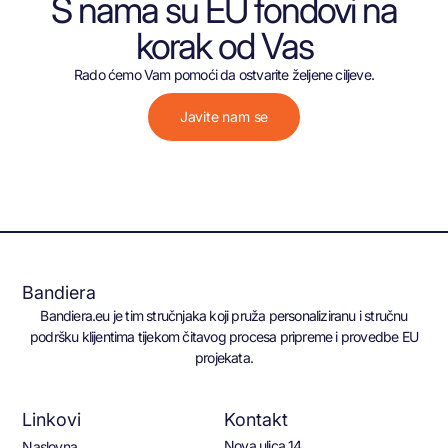
S nama su EU fondovi na
korak od Vas
Rado ćemo Vam pomoći da ostvarite željene ciljeve.
Javite nam se
Bandiera
Bandiera.eu je tim stručnjaka koji pruža personaliziranu i stručnu
podršku klijentima tijekom čitavog procesa pripreme i provedbe EU
projekata.
Linkovi
Kontakt
Nova ulica 14
Naslovna