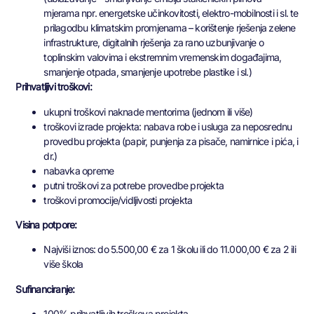
mjerama npr. energetske učinkovitosti, elektro-mobilnosti i sl. te
prilagodbu klimatskim promjenama – korištenje rješenja zelene
infrastrukture, digitalnih rješenja za rano uzbunjivanje o
toplinskim valovima i ekstremnim vremenskim događajima,
smanjenje otpada, smanjenje upotrebe plastike i sl.)
Prihvatljivi troškovi:
ukupni troškovi naknade mentorima (jednom ili više)
troškovi izrade projekta: nabava robe i usluga za neposrednu
provedbu projekta (papir, punjenja za pisače, namirnice i pića, i
dr.)
nabavka opreme
putni troškovi za potrebe provedbe projekta
troškovi promocije/vidljivosti projekta
Visina potpore:
Najviši iznos: do 5.500,00 € za 1 školu ili do 11.000,00 € za 2 ili
više škola
Sufinanciranje:
100% prihvatljivih troškova projekta