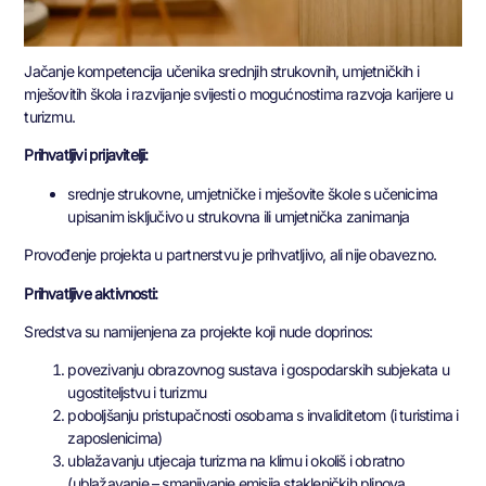
Jačanje kompetencija učenika srednjih strukovnih, umjetničkih i
mješovitih škola i razvijanje svijesti o mogućnostima razvoja karijere u
turizmu.
Prihvatljivi prijavitelji:
srednje strukovne, umjetničke i mješovite škole s učenicima
upisanim isključivo u strukovna ili umjetnička zanimanja
Provođenje projekta u partnerstvu je prihvatljivo, ali nije obavezno.
Prihvatljive aktivnosti:
Sredstva su namijenjena za projekte koji nude doprinos:
povezivanju obrazovnog sustava i gospodarskih subjekata u
ugostiteljstvu i turizmu
poboljšanju pristupačnosti osobama s invaliditetom (i turistima i
zaposlenicima)
ublažavanju utjecaja turizma na klimu i okoliš i obratno
(ublažavanje – smanjivanje emisija stakleničkih plinova