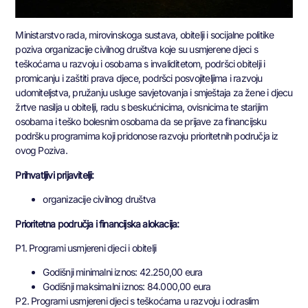
Ministarstvo rada, mirovinskoga sustava, obitelji i socijalne politike
poziva organizacije civilnog društva koje su usmjerene djeci s
teškoćama u razvoju i osobama s invaliditetom, podršci obitelji i
promicanju i zaštiti prava djece, podršci posvojiteljima i razvoju
udomiteljstva, pružanju usluge savjetovanja i smještaja za žene i djecu
žrtve nasilja u obitelji, radu s beskućnicima, ovisnicima te starijim
osobama i teško bolesnim osobama da se prijave za financijsku
podršku programima koji pridonose razvoju prioritetnih područja iz
ovog Poziva.
Prihvatljivi prijavitelji:
organizacije civilnog društva
Prioritetna područja i financijska alokacija:
P1. Programi usmjereni djeci i obitelji
Godišnji minimalni iznos: 42.250,00 eura
Godišnji maksimalni iznos: 84.000,00 eura
P2. Programi usmjereni djeci s teškoćama u razvoju i odraslim