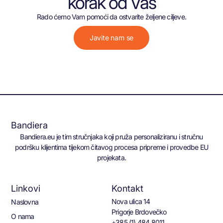
korak od Vas
Rado ćemo Vam pomoći da ostvarite željene ciljeve.
Javite nam se
Bandiera
Bandiera.eu je tim stručnjaka koji pruža personaliziranu i stručnu
podršku klijentima tijekom čitavog procesa pripreme i provedbe EU
projekata.
Linkovi
Kontakt
Nova ulica 14
Naslovna
Prigorje Brdovečko
O nama
+385 (1) 484 8011