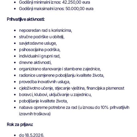
Godišnji minimalni iznos: 42.250,00 eura
Godišnji maksimalni iznos: 50.000,00 eura
Prihvatljive aktivnosti:
neposredan rad s korisnicima,
stručne podrške u obitelji,
savjetodavne usluge,
psihosocijalna podrška,
individualni i grupni rad,
dnevne aktivnosti,
organizirano stanovanje i stambene zajednice,
radionice usmjerene poboljšanju kvalitete života,
provedba inovativnih usluga,
cjeloživotno učenje, stjecanje vještina, financijska pismenost
boravci, klubovi, uključivanje u zajednicu,
poboljšanje kvalitete života,
nabava opreme potrebne za rad (u iznosu do 10% prihvatljivih
izravnih troškova)
Rok za prijavu:
do 18.5.2026.