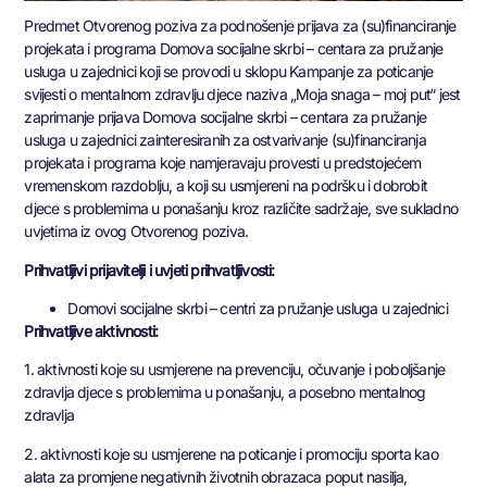
Predmet Otvorenog poziva za podnošenje prijava za (su)financiranje
projekata i programa Domova socijalne skrbi – centara za pružanje
usluga u zajednici koji se provodi u sklopu Kampanje za poticanje
svijesti o mentalnom zdravlju djece naziva „Moja snaga – moj put“ jest
zaprimanje prijava Domova socijalne skrbi – centara za pružanje
usluga u zajednici zainteresiranih za ostvarivanje (su)financiranja
projekata i programa koje namjeravaju provesti u predstojećem
vremenskom razdoblju, a koji su usmjereni na podršku i dobrobit
djece s problemima u ponašanju kroz različite sadržaje, sve sukladno
uvjetima iz ovog Otvorenog poziva.
Prihvatljivi prijavitelji i uvjeti prihvatljivosti:
Domovi socijalne skrbi – centri za pružanje usluga u zajednici
Prihvatljive aktivnosti:
1. aktivnosti koje su usmjerene na prevenciju, očuvanje i poboljšanje
zdravlja djece s problemima u ponašanju, a posebno mentalnog
zdravlja
2. aktivnosti koje su usmjerene na poticanje i promociju sporta kao
alata za promjene negativnih životnih obrazaca poput nasilja,