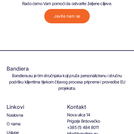
Rado ćemo Vam pomoći da ostvarite željene ciljeve.
Javite nam se
Bandiera
Bandiera.eu je tim stručnjaka koji pruža personaliziranu i stručnu
podršku klijentima tijekom čitavog procesa pripreme i provedbe EU
projekata.
Linkovi
Kontakt
Nova ulica 14
Naslovna
Prigorje Brdovečko
O nama
+385 (1) 484 8011
Usluge
info@bandiera.eu