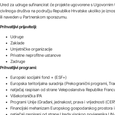
Ured za udruge sufinancirat će projekte ugovorene s Ugovornim 
civilnoga društva na području Republike Hrvatske ukoliko je iznos 
ili naveden u Partnerskom sporazumu.
Prihvatljivi prijavitelji:
Udruge
Zaklade
Umjetničke organizacije
Privatne neprofitne ustanove
Zadruge
Prihvatljivi programi:
Europski socijalni fond + (ESF+)
Europska teritorijalna suradnja (Prekogranični programi, Tr
natječaj raspisan od strane Veleposlanstva Republike Fran
Višekorisnička IPA
Programi Unije (Građani, jednakost, prava i vrijednosti (CE
Financijski mehanizam Europskog gospodarskog prostora i 
natječaji raspisani od strane Ureda visokog povjerenika U