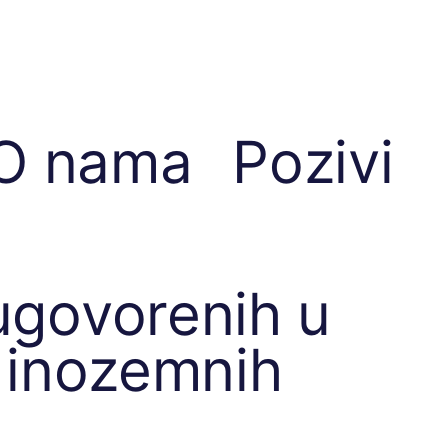
O nama
Pozivi
ugovorenih u
i inozemnih