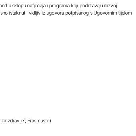
nd u sklopu natječaja i programa koji podržavaju razvoj
asno istaknut i vidljiv iz ugovora potpisanog s Ugovornim tijelom
 za zdravlje“, Erasmus +)