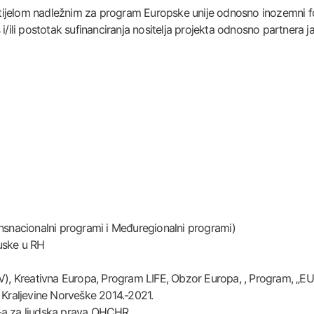
tijelom nadležnim za program Europske unije odnosno inozemni fo
i/ili postotak sufinanciranja nositelja projekta odnosno partnera j
ansnacionalni programi i Međuregionalni programi)
cuske u RH
RV), Kreativna Europa, Program LIFE, Obzor Europa, , Program, „EU
Kraljevine Norveške 2014.-2021.
N-a za ljudska prava OHCHR