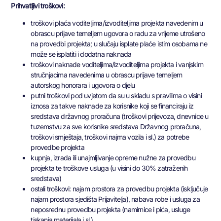
Prihvatljivi troškovi:
troškovi plaća voditeljima/izvoditeljima projekta navedenim u
obrascu prijave temeljem ugovora o radu za vrijeme utrošeno
na provedbi projekta; u slučaju isplate plaće istim osobama ne
može se isplatiti i dodatna naknada
troškovi naknade voditeljima/izvoditeljima projekta i vanjskim
stručnjacima navedenima u obrascu prijave temeljem
autorskog honorara i ugovora o djelu
putni troškovi pod uvjetom da su u skladu s pravilima o visini
iznosa za takve naknade za korisnike koji se financiraju iz
sredstava državnog proračuna (troškovi prijevoza, dnevnice u
tuzemstvu za sve korisnike sredstava Državnog proračuna,
troškovi smještaja, troškovi najma vozila i sl.) za potrebe
provedbe projekta
kupnja, izrada ili unajmljivanje opreme nužne za provedbu
projekta te troškove usluga (u visini do 30% zatraženih
sredstava)
ostali troškovi: najam prostora za provedbu projekta (isključuje
najam prostora sjedišta Prijavitelja), nabava robe i usluga za
neposrednu provedbu projekta (namirnice i pića, usluge
tiskanja materijala i sl.)