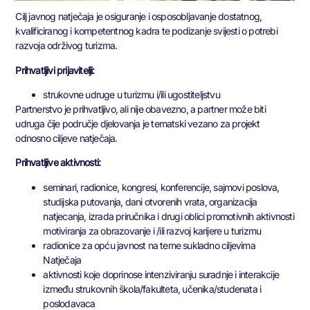
Cilj javnog natječaja je osiguranje i osposobljavanje dostatnog,
kvalificiranog i kompetentnog kadra te podizanje svijesti o potrebi
razvoja održivog turizma.
Prihvatljivi prijavitelji:
strukovne udruge u turizmu i/ili ugostiteljstvu
Partnerstvo je prihvatljivo, ali nije obavezno, a partner može biti
udruga čije područje djelovanja je tematski vezano za projekt
odnosno ciljeve natječaja.
Prihvatljive aktivnosti:
seminari, radionice, kongresi, konferencije, sajmovi poslova,
studijska putovanja, dani otvorenih vrata, organizacija
natjecanja, izrada priručnika i drugi oblici promotivnih aktivnosti
motiviranja za obrazovanje i /ili razvoj karijere u turizmu
radionice za opću javnost na teme sukladno ciljevima
Natječaja
aktivnosti koje doprinose intenziviranju suradnje i interakcije
između strukovnih škola/fakulteta, učenika/studenata i
poslodavaca