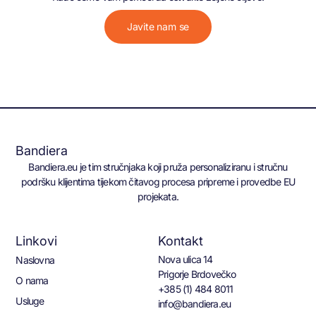
Javite nam se
Bandiera
Bandiera.eu je tim stručnjaka koji pruža personaliziranu i stručnu
podršku klijentima tijekom čitavog procesa pripreme i provedbe EU
projekata.
Linkovi
Kontakt
Nova ulica 14
Naslovna
Prigorje Brdovečko
O nama
+385 (1) 484 8011
Usluge
info@bandiera.eu