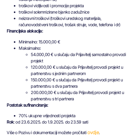
troškovi vidljivosti i promocije projekta
troškovi solemnizirane bjanko zadužnice
neizravni troškovi (troškovi uredskog materijala,
računovodstveni troškovi, trošak struje, vode, telefona i dr)
Financijska alokacija:
Minimalno: 15.000,00 €
Maksimalno:
54.000,00 € u slučaju da Prijavitelj samostalno provodi
projekt
120.000,00 € u slučaju da Prijavitelj provodi projekt u
partnerstvu s jednim partnerom
150.000,00 € u slučaju da Prijavitelj provodi projekt u
partnerstvu s dva partnera
200.000,00 € u slučaju da Prijavitelj provodi projekt u
partnerstvu s tri partnera
Postotak sufinanciranja:
70% ukupne vrijednosti projekta
Rok
: od 23.6.2025. do 1.9.2025. do 23.59 sati
ovdje
Više o Pozivu i dokumentaciji možete pročitati
.