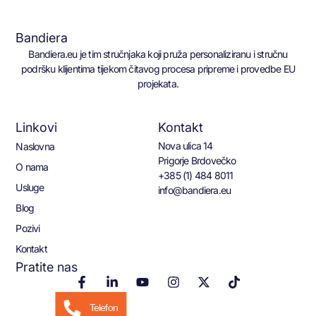
Bandiera
Bandiera.eu je tim stručnjaka koji pruža personaliziranu i stručnu
podršku klijentima tijekom čitavog procesa pripreme i provedbe EU
projekata.
Linkovi
Kontakt
Nova ulica 14
Naslovna
Prigorje Brdovečko
O nama
+385 (1) 484 8011
Usluge
info@bandiera.eu
Blog
Pozivi
Kontakt
Pratite nas
Telefon