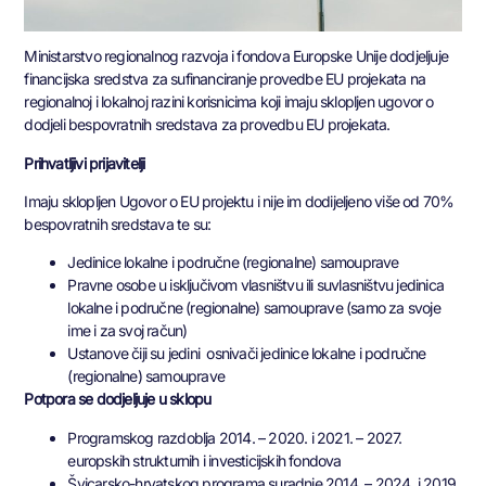
Ministarstvo regionalnog razvoja i fondova Europske Unije dodjeljuje
financijska sredstva za sufinanciranje provedbe EU projekata na
regionalnoj i lokalnoj razini korisnicima koji imaju sklopljen ugovor o
dodjeli bespovratnih sredstava za provedbu EU projekata.
Prihvatljivi prijavitelji
Imaju sklopljen Ugovor o EU projektu i nije im dodijeljeno više od 70%
bespovratnih sredstava te su:
Jedinice lokalne i područne (regionalne) samouprave
Pravne osobe u isključivom vlasništvu ili suvlasništvu jedinica
lokalne i područne (regionalne) samouprave (samo za svoje
ime i za svoj račun)
Ustanove čiji su jedini osnivači jedinice lokalne i područne
(regionalne) samouprave
Potpora se dodjeljuje u sklopu
Programskog razdoblja 2014. – 2020. i 2021. – 2027.
europskih strukturnih i investicijskih fondova
Švicarsko-hrvatskog programa suradnje 2014. – 2024. i 2019.