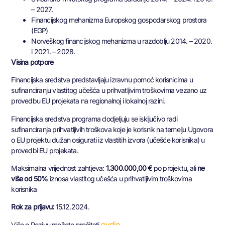
– 2027.
Financijskog mehanizma Europskog gospodarskog prostora
(EGP)
Norveškog financijskog mehanizma u razdoblju 2014. – 2020.
i 2021. – 2028.
Visina potpore
Financijska sredstva predstavljaju izravnu pomoć korisnicima u
sufinanciranju vlastitog učešća u prihvatljivim troškovima vezano uz
provedbu EU projekata na regionalnoj i lokalnoj razini.
Financijska sredstva programa dodjeljuju se isključivo radi
sufinanciranja prihvatljivih troškova koje je korisnik na temelju Ugovora
o EU projektu dužan osigurati iz vlastitih izvora (učešće korisnika) u
provedbi EU projekata.
Maksimalna vrijednost zahtjeva:
1.300.000,00 €
po projektu, ali
ne
više od 50%
iznosa vlastitog učešća u prihvatljivim troškovima
korisnika
Rok za prijavu:
15.12.2024.
ovdje
Više o Pozivu možete pročitati