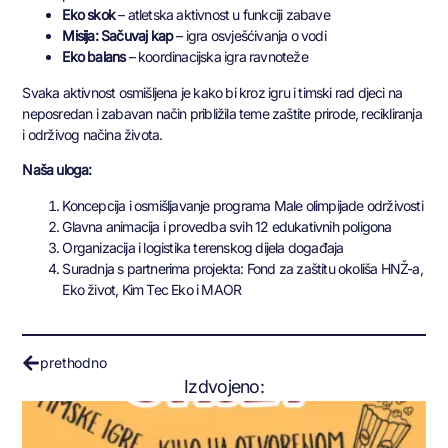
Eko skok
– atletska aktivnost u funkciji zabave
Misija: Sačuvaj kap
– igra osvješćivanja o vodi
Eko balans
– koordinacijska igra ravnoteže
Svaka aktivnost osmišljena je kako bi kroz igru i timski rad djeci na
neposredan i zabavan način približila teme zaštite prirode, recikliranja
i održivog načina života.
Naša uloga:
Koncepcija i osmišljavanje programa Male olimpijade održivosti
Glavna animacija i provedba svih 12 edukativnih poligona
Organizacija i logistika terenskog dijela događaja
Suradnja s partnerima projekta: Fond za zaštitu okoliša HNŽ-a,
Eko život, Kim Tec Eko i MAOR
prethodno
Izdvojeno: