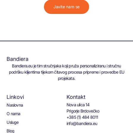
Javite nam se
Bandiera
Bandiera.eu je tim stručnjaka koji pruža personaliziranu i stručnu
podršku klijentima tijekom čitavog procesa pripreme i provedbe EU
projekata.
Linkovi
Kontakt
Nova ulica 14
Naslovna
Prigorje Brdovečko
O nama
+385 (1) 484 8011
Usluge
info@bandiera.eu
Blog