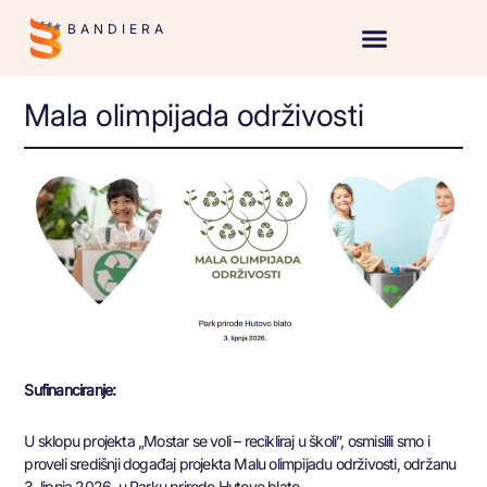
BANDIERA
Mala olimpijada održivosti
Sufinanciranje:
U sklopu projekta „Mostar se voli – recikliraj u školi”, osmislili smo i
proveli središnji događaj projekta Malu olimpijadu održivosti, održanu
3. lipnja 2026. u Parku prirode Hutovo blato.