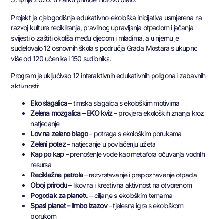
Projekt je cjelogodišnja edukativno-ekološka inicijativa usmjerena na
razvoj kulture recikliranja, pravilnog upravljanja otpadom i jačanja
svijesti o zaštiti okoliša među djecom i mladima, a u njemu je
sudjelovalo 12 osnovnih škola s područja Grada Mostara s ukupno
više od 120 učenika i 150 sudionika.
Program je uključivao 12 interaktivnih edukativnih poligona i zabavnih
aktivnosti:
Eko slagalica
– timska slagalica s ekološkim motivima
Zelena mozgalica – EKO kviz
– provjera ekoloških znanja kroz
natjecanje
Lov na zeleno blago
– potraga s ekološkim porukama
Zeleni potez
– natjecanje u povlačenju užeta
Kap po kap
– prenošenje vode kao metafora očuvanja vodnih
resursa
Reciklažna patrola
– razvrstavanje i prepoznavanje otpada
Oboji prirodu
– likovna i kreativna aktivnost na otvorenom
Pogodak za planetu
– ciljanje s ekološkim temama
Spasi planet – limbo izazov
– tjelesna igra s ekološkom
porukom