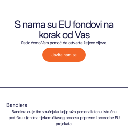
S nama su EU fondovi na
korak od Vas
Rado ćemo Vam pomoći da ostvarite željene ciljeve.
Javite nam se
Bandiera
Bandiera.eu je tim stručnjaka koji pruža personaliziranu i stručnu
podršku klijentima tijekom čitavog procesa pripreme i provedbe EU
projekata.