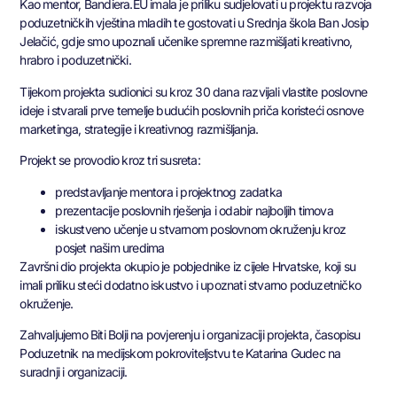
Kao mentor, Bandiera.EU imala je priliku sudjelovati u projektu razvoja
poduzetničkih vještina mladih te gostovati u Srednja škola Ban Josip
Jelačić, gdje smo upoznali učenike spremne razmišljati kreativno,
hrabro i poduzetnički.
Tijekom projekta sudionici su kroz 30 dana razvijali vlastite poslovne
ideje i stvarali prve temelje budućih poslovnih priča koristeći osnove
marketinga, strategije i kreativnog razmišljanja.
Projekt se provodio kroz tri susreta:
predstavljanje mentora i projektnog zadatka
prezentacije poslovnih rješenja i odabir najboljih timova
iskustveno učenje u stvarnom poslovnom okruženju kroz
posjet našim uredima
Završni dio projekta okupio je pobjednike iz cijele Hrvatske, koji su
imali priliku steći dodatno iskustvo i upoznati stvarno poduzetničko
okruženje.
Zahvaljujemo Biti Bolji na povjerenju i organizaciji projekta, časopisu
Poduzetnik na medijskom pokroviteljstvu te Katarina Gudec na
suradnji i organizaciji.