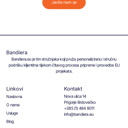
Javite nam se
Bandiera
Bandiera.eu je tim stručnjaka koji pruža personaliziranu i stručnu
podršku klijentima tijekom čitavog procesa pripreme i provedbe EU
projekata.
Linkovi
Kontakt
Nova ulica 14
Naslovna
Prigorje Brdovečko
O nama
+385 (1) 484 8011
Usluge
info@bandiera.eu
Blog