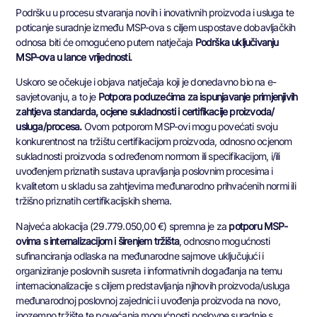
Podršku u procesu stvaranja novih i inovativnih proizvoda i usluga te
poticanje suradnje između MSP-ova s ciljem uspostave dobavljačkih
odnosa biti će omogućeno putem natječaja
Podrška uključivanju
MSP-ova u lance vrijednosti.
Uskoro se očekuje i objava natječaja koji je donedavno bio na e-
savjetovanju, a to je
Potpora poduzećima za ispunjavanje primjenjivih
zahtjeva standarda, ocjene sukladnosti i certifikacije proizvoda/
usluga/procesa.
Ovom potporom MSP-ovi mogu povećati svoju
konkurentnost na tržištu certifikacijom proizvoda, odnosno ocjenom
sukladnosti proizvoda s određenom normom ili specifikacijom, i/ili
uvođenjem priznatih sustava upravljanja poslovnim procesima i
kvalitetom u skladu sa zahtjevima međunarodno prihvaćenih normi ili
tržišno priznatih certifikacijskih shema.
Najveća alokacija (29.779.050,00 €) spremna je za
potporu MSP-
ovima s internalizacijom i širenjem tržišta
, odnosno mogućnosti
sufinanciranja odlaska na međunarodne sajmove uključujući i
organiziranje poslovnih susreta i informativnih događanja na temu
internacionalizacije s ciljem predstavljanja njihovih proizvoda/usluga
međunarodnoj poslovnoj zajednici i uvođenja proizvoda na novo,
inozemno tržište te povećanja mogućnosti poslovne suradnje s