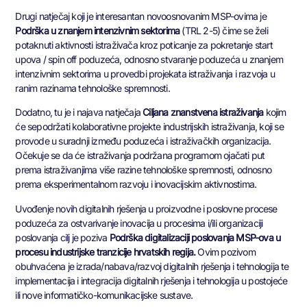
Drugi natječaj koji je interesantan novoosnovanim MSP-ovima je
Podrška u znanjem intenzivnim sektorima
(TRL 2-5) čime se želi
potaknuti aktivnosti istraživača kroz poticanje za pokretanje start
upova / spin off poduzeća, odnosno stvaranje poduzeća u znanjem
intenzivnim sektorima u provedbi projekata istraživanja i razvoja u
ranim razinama tehnološke spremnosti.
Dodatno, tu je i najava natječaja
Ciljana znanstvena istraživanja
kojim
će sepodržati kolaborativne projekte industrijskih istraživanja, koji se
provode u suradnji između poduzeća i istraživačkih organizacija.
Očekuje se da će istraživanja podržana programom ojačati put
prema istraživanjima više razine tehnološke spremnosti, odnosno
prema eksperimentalnom razvoju i inovacijskim aktivnostima.
Uvođenje novih digitalnih rješenja u proizvodne i poslovne procese
poduzeća za ostvarivanje inovacija u procesima i/ili organizaciji
poslovanja cilj je poziva
Podrška digitalizaciji poslovanja MSP-ova u
procesu industrijske tranzicije hrvatskih regija.
Ovim pozivom
obuhvaćena je izrada/nabava/razvoj digitalnih rješenja i tehnologija te
implementacija i integracija digitalnih rješenja i tehnologija u postojeće
ili nove informatičko-komunikacijske sustave.