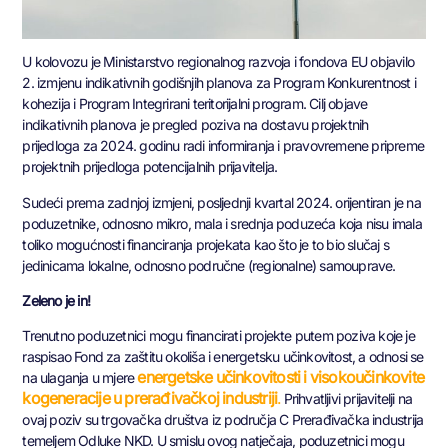
U kolovozu je Ministarstvo regionalnog razvoja i fondova EU objavilo
2. izmjenu indikativnih godišnjih planova za Program Konkurentnost i
kohezija i Program Integrirani teritorijalni program. Cilj objave
indikativnih planova je pregled poziva na dostavu projektnih
prijedloga za 2024. godinu radi informiranja i pravovremene pripreme
projektnih prijedloga potencijalnih prijavitelja.
Sudeći prema zadnjoj izmjeni, posljednji kvartal 2024. orijentiran je na
poduzetnike, odnosno mikro, mala i srednja poduzeća koja nisu imala
toliko mogućnosti financiranja projekata kao što je to bio slučaj s
jedinicama lokalne, odnosno područne (regionalne) samouprave.
Zeleno je in!
Trenutno poduzetnici mogu financirati projekte putem poziva koje je
raspisao Fond za zaštitu okoliša i energetsku učinkovitost, a odnosi se
energetske učinkovitosti i visokoučinkovite
na ulaganja u mjere
kogeneracije u prerađivačkoj industriji
.
Prihvatljivi prijavitelji na
ovaj poziv su trgovačka društva iz područja C Prerađivačka industrija
temeljem Odluke NKD. U smislu ovog natječaja, poduzetnici mogu