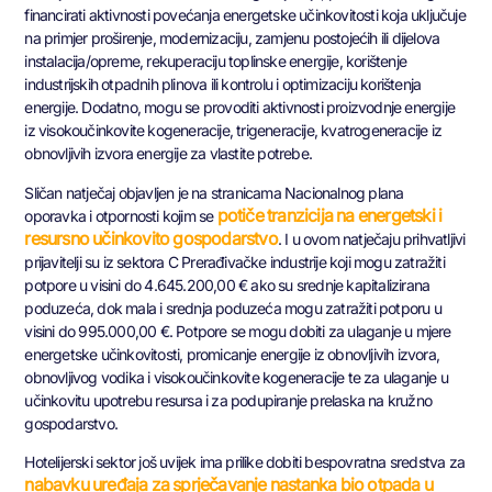
financirati aktivnosti povećanja energetske učinkovitosti koja uključuje
na primjer proširenje, modernizaciju, zamjenu postojećih ili dijelova
instalacija/opreme, rekuperaciju toplinske energije, korištenje
industrijskih otpadnih plinova ili kontrolu i optimizaciju korištenja
energije. Dodatno, mogu se provoditi aktivnosti proizvodnje energije
iz visokoučinkovite kogeneracije, trigeneracije, kvatrogeneracije iz
obnovljivih izvora energije za vlastite potrebe.
Sličan natječaj objavljen je na stranicama Nacionalnog plana
potiče tranzicija na energetski i
oporavka i otpornosti kojim se
resursno učinkovito gospodarstvo
. I u ovom natječaju prihvatljivi
prijavitelji su iz sektora C Prerađivačke industrije koji mogu zatražiti
potpore u visini do 4.645.200,00 € ako su srednje kapitalizirana
poduzeća, dok mala i srednja poduzeća mogu zatražiti potporu u
visini do 995.000,00 €. Potpore se mogu dobiti za ulaganje u mjere
energetske učinkovitosti, promicanje energije iz obnovljivih izvora,
obnovljivog vodika i visokoučinkovite kogeneracije te za ulaganje u
učinkovitu upotrebu resursa i za podupiranje prelaska na kružno
gospodarstvo.
Hotelijerski sektor još uvijek ima prilike dobiti bespovratna sredstva za
nabavku uređaja za sprječavanje nastanka bio otpada u