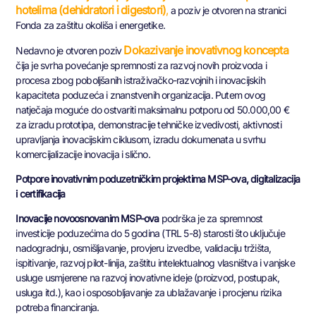
hotelima (dehidratori i digestori)
,
a poziv je otvoren na stranici
Fonda za zaštitu okoliša i energetike.
Dokazivanje inovativnog koncepta
Nedavno je otvoren poziv
čija je svrha povećanje spremnosti za razvoj novih proizvoda i
procesa zbog poboljšanih istraživačko-razvojnih i inovacijskih
kapaciteta poduzeća i znanstvenih organizacija. Putem ovog
natječaja moguće do ostvariti maksimalnu potporu od 50.000,00 €
za izradu prototipa, demonstracije tehničke izvedivosti, aktivnosti
upravljanja inovacijskim ciklusom, izradu dokumenata u svrhu
komercijalizacije inovacija i slično.
Potpore inovativnim poduzetničkim projektima MSP-ova, digitalizacija
i certifikacija
Inovacije novoosnovanim MSP-ova
podrška je za spremnost
investicije poduzećima do 5 godina (TRL 5-8) starosti što uključuje
nadogradnju, osmišljavanje, provjeru izvedbe, validaciju tržišta,
ispitivanje, razvoj pilot-linija, zaštitu intelektualnog vlasništva i vanjske
usluge usmjerene na razvoj inovativne ideje (proizvod, postupak,
usluga itd.), kao i osposobljavanje za ublažavanje i procjenu rizika
potreba financiranja.