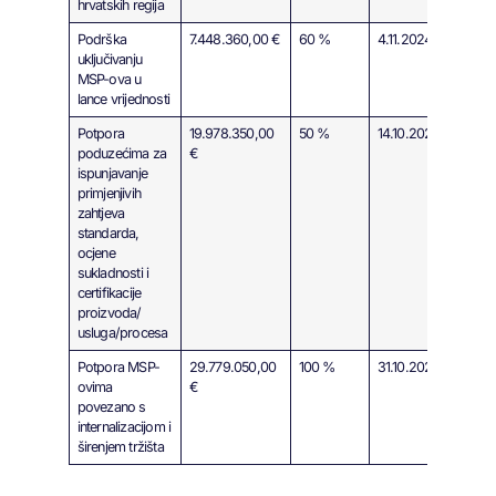
hrvatskih regija
Podrška
7.448.360,00 €
60 %
4.11.2024.
uključivanju
MSP-ova u
lance vrijednosti
Potpora
19.978.350,00
50 %
14.10.2024.
poduzećima za
€
ispunjavanje
primjenjivih
zahtjeva
standarda,
ocjene
sukladnosti i
certifikacije
proizvoda/
usluga/procesa
Potpora MSP-
29.779.050,00
100 %
31.10.2024.
ovima
€
povezano s
internalizacijom i
širenjem tržišta