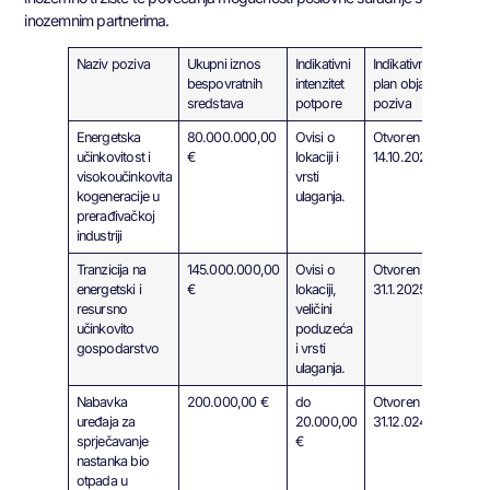
inozemnim partnerima.
Naziv poziva
Ukupni iznos
Indikativni
Indikativni
bespovratnih
intenzitet
plan objave
sredstava
potpore
poziva
Energetska
80.000.000,00
Ovisi o
Otvoren do
učinkovitost i
€
lokaciji i
14.10.2024.
visokoučinkovita
vrsti
kogeneracije u
ulaganja.
prerađivačkoj
industriji
Tranzicija na
145.000.000,00
Ovisi o
Otvoren do
energetski i
€
lokaciji,
31.1.2025.
resursno
veličini
učinkovito
poduzeća
gospodarstvo
i vrsti
ulaganja.
Nabavka
200.000,00 €
do
Otvoren do
uređaja za
20.000,00
31.12.024.
sprječavanje
€
nastanka bio
otpada u