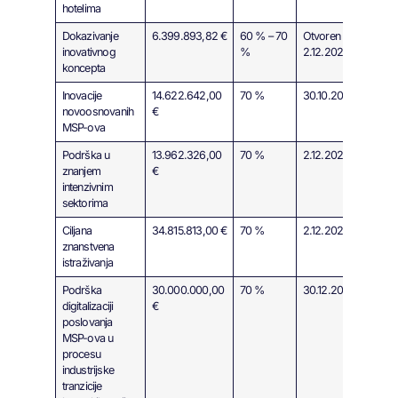
hotelima
Dokazivanje
6.399.893,82 €
60 % – 70
Otvoren do
inovativnog
%
2.12.2024.
koncepta
Inovacije
14.622.642,00
70 %
30.10.2024.
novoosnovanih
€
MSP-ova
Podrška u
13.962.326,00
70 %
2.12.2024.
znanjem
€
intenzivnim
sektorima
Ciljana
34.815.813,00 €
70 %
2.12.2024.
znanstvena
istraživanja
Podrška
30.000.000,00
70 %
30.12.2024.
digitalizaciji
€
poslovanja
MSP-ova u
procesu
industrijske
tranzicije