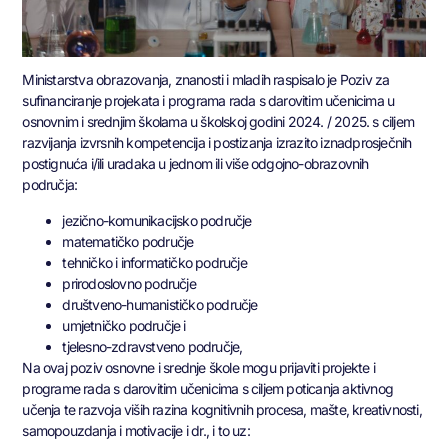
Ministarstva obrazovanja, znanosti i mladih raspisalo je Poziv za
sufinanciranje projekata i programa rada s darovitim učenicima u
osnovnim i srednjim školama u školskoj godini 2024. / 2025. s ciljem
razvijanja izvrsnih kompetencija i postizanja izrazito iznadprosječnih
postignuća i/ili uradaka u jednom ili više odgojno-obrazovnih
područja:
jezično-komunikacijsko područje
matematičko područje
tehničko i informatičko područje
prirodoslovno područje
društveno-humanističko područje
umjetničko područje i
tjelesno-zdravstveno područje,
Na ovaj poziv osnovne i srednje škole mogu prijaviti projekte i
programe rada s darovitim učenicima s ciljem poticanja aktivnog
učenja te razvoja viših razina kognitivnih procesa, mašte, kreativnosti,
samopouzdanja i motivacije i dr., i to uz: