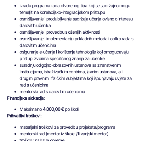
izradu programa rada otvorenog tipa koji se sadržajno mogu
temeljiti na korelacijsko-integracijskom pristupu
osmišljavanje i produbljivanje sadržaja učenja ovisno o interesu
darovitih učenika
osmišljavanje i provedbu složenijih aktivnosti
osmišljavanje i implementaciju prikladnih metoda i oblika rada s
darovitim učenicima
osiguranje e-učenja i korištenja tehnologije koji omogućavaju
pristup izvorima specifičnog znanja za učenike
suradnju odgojno-obrazovnih ustanova sa znanstvenim
institucijama, istraživačkim centrima, javnim ustanova, a i
drugim pravnim i fizičkim subjektima koji ispunjavaju uvjete za
rad s učenicima
mentorski rad s darovitim učenicima
Financijska alokacija
:
Maksimalno
4.000,00 €
po školi
Prihvatljivi troškovi:
materijalni troškovi za provedbu projekata/programa
mentorski rad (mentor iz škole i/ili vanjski mentor)
troškovi nabave opreme