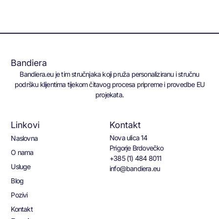
Bandiera
Bandiera.eu je tim stručnjaka koji pruža personaliziranu i stručnu
podršku klijentima tijekom čitavog procesa pripreme i provedbe EU
projekata.
Linkovi
Kontakt
Nova ulica 14
Naslovna
Prigorje Brdovečko
O nama
+385 (1) 484 8011
Usluge
info@bandiera.eu
Blog
Pozivi
Kontakt