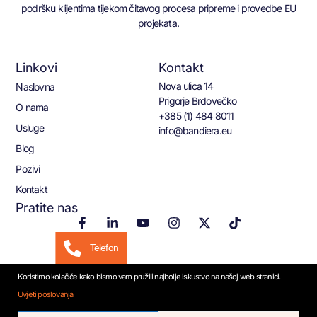
podršku klijentima tijekom čitavog procesa pripreme i provedbe EU
projekata.
Linkovi
Kontakt
Nova ulica 14
Naslovna
Prigorje Brdovečko
O nama
+385 (1) 484 8011
Usluge
info@bandiera.eu
Blog
Pozivi
Kontakt
Pratite nas
Telefon
Koristimo kolačiće kako bismo vam pružili najbolje iskustvo na našoj web stranici.
Email
Uvjeti poslovanja
© 2026 Bandiera.eu
WhatsApp