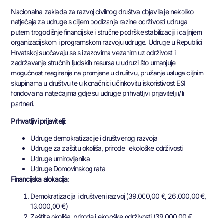
Nacionalna zaklada za razvoj civilnog društva objavila je nekoliko
natječaja za udruge s ciljem podizanja razine održivosti udruga
putem trogodišnje financijske i stručne podrške stabilizaciji i daljnjem
organizacijskom i programskom razvoju udruge. Udruge u Republici
Hrvatskoj suočavaju se s izazovima vezanim uz održivost i
zadržavanje stručnih ljudskih resursa u udruzi što umanjuje
mogućnost reagiranja na promjene u društvu, pružanje usluga ciljnim
skupinama u društvu te u konačnici učinkovitu iskoristivost ESI
fondova na natječajima gdje su udruge prihvatljivi prijavitelji i/ili
partneri.
Prihvatljivi prijavitelji
:
Udruge demokratizacije i društvenog razvoja
Udruge za zaštitu okoliša, prirode i ekološke održivosti
Udruge umirovljenika
Udruge Domovinskog rata
Financijska alokacija
:
Demokratizacija i društveni razvoj (39.000,00 €, 26.000,00 €,
13.000,00 €)
Zaštita okoliša, prirode i ekološke održivosti (39.000,00 €,