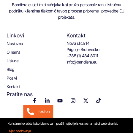
Bandiera.eu je tim stručnjaka koji pruža personaliziranu i stručnu
podršku klijentima tijekom čitavog procesa pripreme i provedbe EU
projekata.
Linkovi
Kontakt
Nova ulica 14
Naslovna
Prigorje Brdovečko
O nama
+385 (1) 484 8011
Usluge
info@bandiera.eu
Blog
Pozivi
Kontakt
Pratite nas
Telefon
Koristimo kolačiće kako bismo vam pružili najbolje iskustvo na našoj web stranici.
Email
Uvjeti poslovanja