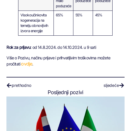
malo
poduzeće
poduzeće
poduzeće
Visokoučinkovita
65%
55%
45%
kogeneracija na
temelju obnovljivih
izvora energije
Rok za prijavu
: od 14.8.2024. do 14.10.2024. u 9 sati
Više o Pozivu, načinu prijave i prihvatljivim troškovima možete
ovdje
pročitati
.
prethodno
sljedeće
Posljednji pozivi