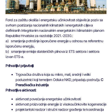
Fond za zaštitu okoliša i energetsku učinkovitost objavilo je poziv sa
svrhom postizanja nacionalnih klimatskih i energetskih ciljeva
definiranih Integriranim nacionalnim energetskim i klimatskim planom
Republike Hrvatske za razdoblje 2021.-2030.:
a) smanjenja potrošnje isporučene energije u odnosu na referentnu
isporučenu energiju,
b) smanjenje emisije stakleničkih plinova iz ETS sektora i sektora
izvan ETS-a.
Prihvatljivi prijavitelji
:
Trgovačka društva koja su mikro, mali, srednji i veliki
poduzetnici koji temeljem Odluke NKD, pripadaju području
C
Prerađivačka industrija
Prihvatljive aktivnosti
:
aktivnost povećanja energetske učinkovitosti
aktivnost proizvodnje energije iz visokoučinkovite kogeneracije
projektantski nadzor i stručni nadzor građenja te koordinacija