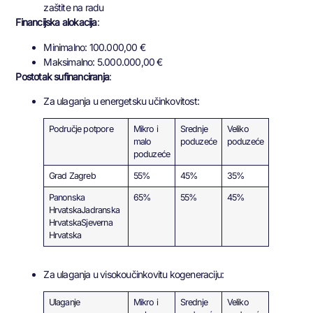
zaštite na radu
Financijska alokacija
:
Minimalno: 100.000,00 €
Maksimalno: 5.000.000,00 €
Postotak sufinanciranja
:
Za ulaganja u energetsku učinkovitost:
Područje potpore
Mikro i
Srednje
Veliko
malo
poduzeće
poduzeće
poduzeće
Grad Zagreb
55%
45%
35%
Panonska
65%
55%
45%
HrvatskaJadranska
HrvatskaSjeverna
Hrvatska
Za ulaganja u visokoučinkovitu kogeneraciju:
Ulaganje
Mikro i
Srednje
Veliko