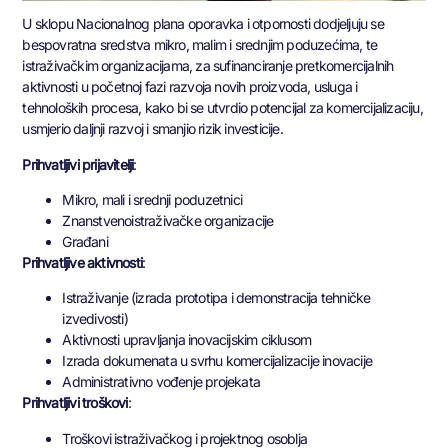
U sklopu Nacionalnog plana oporavka i otpornosti dodjeljuju se
bespovratna sredstva mikro, malim i srednjim poduzećima, te
istraživačkim organizacijama, za sufinanciranje pretkomercijalnih
aktivnosti u početnoj fazi razvoja novih proizvoda, usluga i
tehnoloških procesa, kako bi se utvrdio potencijal za komercijalizaciju,
usmjerio daljnji razvoj i smanjio rizik investicije.
Prihvatljivi prijavitelji
:
Mikro, mali i srednji poduzetnici
Znanstvenoistraživačke organizacije
Građani
Prihvatljive aktivnosti
:
Istraživanje (izrada prototipa i demonstracija tehničke
izvedivosti)
Aktivnosti upravljanja inovacijskim ciklusom
Izrada dokumenata u svrhu komercijalizacije inovacije
Administrativno vođenje projekata
Prihvatljivi troškovi
:
Troškovi istraživačkog i projektnog osoblja