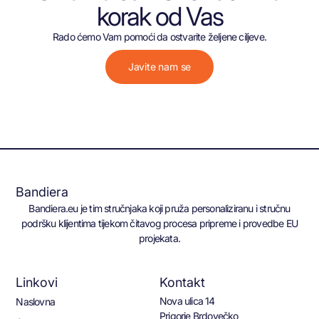
korak od Vas
Rado ćemo Vam pomoći da ostvarite željene ciljeve.
Javite nam se
Bandiera
Bandiera.eu je tim stručnjaka koji pruža personaliziranu i stručnu
podršku klijentima tijekom čitavog procesa pripreme i provedbe EU
projekata.
Linkovi
Kontakt
Nova ulica 14
Naslovna
Prigorje Brdovečko