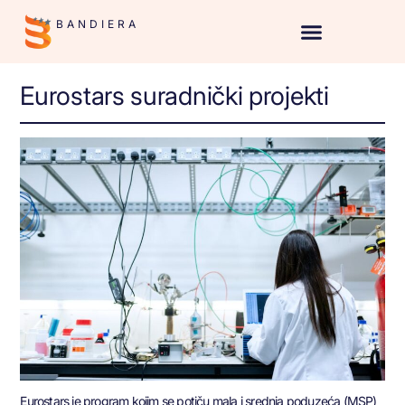
BANDIERA
Eurostars suradnički projekti
Eurostars je program kojim se potiču mala i srednja poduzeća (MSP)