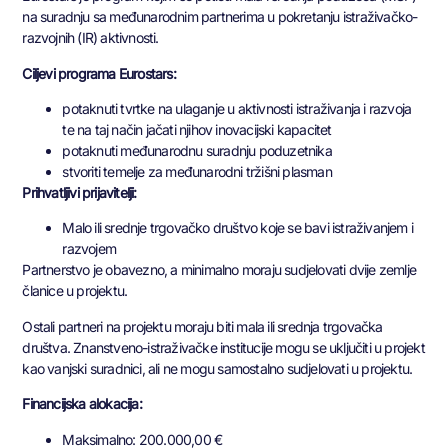
na suradnju sa međunarodnim partnerima u pokretanju istraživačko-
razvojnih (IR) aktivnosti.
Ciljevi programa Eurostars:
potaknuti tvrtke na ulaganje u aktivnosti istraživanja i razvoja
te na taj način jačati njihov inovacijski kapacitet
potaknuti međunarodnu suradnju poduzetnika
stvoriti temelje za međunarodni tržišni plasman
Prihvatljivi prijavitelji:
Malo ili srednje trgovačko društvo koje se bavi istraživanjem i
razvojem
Partnerstvo je obavezno, a minimalno moraju sudjelovati dvije zemlje
članice u projektu.
Ostali partneri na projektu moraju biti mala ili srednja trgovačka
društva. Znanstveno-istraživačke institucije mogu se uključiti u projekt
kao vanjski suradnici, ali ne mogu samostalno sudjelovati u projektu.
Financijska alokacija:
Maksimalno: 200.000,00 €