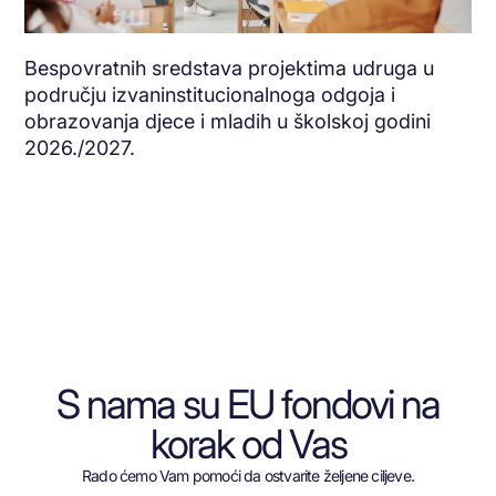
Bespovratnih sredstava projektima udruga u
području izvaninstitucionalnoga odgoja i
obrazovanja djece i mladih u školskoj godini
2026./2027.
S nama su EU fondovi na
korak od Vas
Rado ćemo Vam pomoći da ostvarite željene ciljeve.