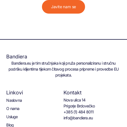
Javite nam se
Bandiera
Bandiera.eu je tim stručnjaka koji pruža personaliziranu i stručnu
podršku klijentima tijekom čitavog procesa pripreme i provedbe EU
projekata.
Linkovi
Kontakt
Nova ulica 14
Naslovna
Prigorje Brdovečko
O nama
+385 (1) 484 8011
Usluge
info@bandiera.eu
Blog