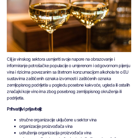
Cilj je vinskog sektora usmjeriti svoje napore na obrazovanje i
informiranje potrošačke populacije o umjerenom i odgovornom pijenju
vina i rizicima povezanim sa štetnom konzumacijom alkohola te o EU
sustavima zaštićenih oznaka izvornosti i zaštićenih oznaka
zemljopisnog podrijetla u pogledu posebne kakvoće, ugleda ili ostalih
značajki koje vino ima zbog posebnog zemljopisnog okruženja ili
podrijetla.
Prihvatljivi prijavitelji:
stručne organizacije uključene u sektor vina
organizacije proizvođača vina
udruženja organizacija proizvođača vina