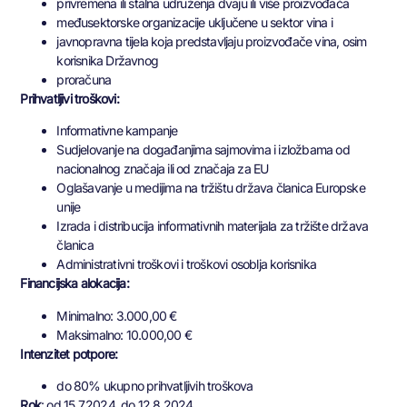
privremena ili stalna udruženja dvaju ili više proizvođača
međusektorske organizacije uključene u sektor vina i
javnopravna tijela koja predstavljaju proizvođače vina, osim
korisnika Državnog
proračuna
Prihvatljivi troškovi:
Informativne kampanje
Sudjelovanje na događanjima sajmovima i izložbama od
nacionalnog značaja ili od značaja za EU
Oglašavanje u medijima na tržištu država članica Europske
unije
Izrada i distribucija informativnih materijala za tržište država
članica
Administrativni troškovi i troškovi osoblja korisnika
Financijska alokacija:
Minimalno: 3.000,00 €
Maksimalno: 10.000,00 €
Intenzitet potpore:
do 80% ukupno prihvatljivih troškova
Rok
: od 15.7.2024. do 12.8.2024.