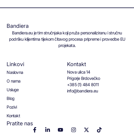
Bandiera
Bandiera.eu je tim stručnjaka koji pruža personaliziranu i stručnu
podršku klijentima tijekom čitavog procesa pripreme i provedbe EU
projekata.
Linkovi
Kontakt
Nova ulica 14
Naslovna
Prigorje Brdovečko
O nama
+385 (1) 484 8011
Usluge
info@bandiera.eu
Blog
Pozivi
Kontakt
Pratite nas