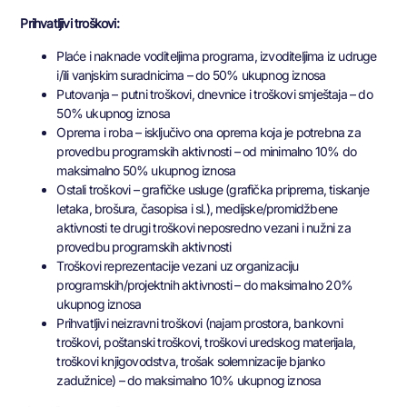
Prihvatljivi troškovi:
Plaće i naknade voditeljima programa, izvoditeljima iz udruge
i/ili vanjskim suradnicima – do 50% ukupnog iznosa
Putovanja – putni troškovi, dnevnice i troškovi smještaja – do
50% ukupnog iznosa
Oprema i roba – isključivo ona oprema koja je potrebna za
provedbu programskih aktivnosti – od minimalno 10% do
maksimalno 50% ukupnog iznosa
Ostali troškovi – grafičke usluge (grafička priprema, tiskanje
letaka, brošura, časopisa i sl.), medijske/promidžbene
aktivnosti te drugi troškovi neposredno vezani i nužni za
provedbu programskih aktivnosti
Troškovi reprezentacije vezani uz organizaciju
programskih/projektnih aktivnosti – do maksimalno 20%
ukupnog iznosa
Prihvatljivi neizravni troškovi (najam prostora, bankovni
troškovi, poštanski troškovi, troškovi uredskog materijala,
troškovi knjigovodstva, trošak solemnizacije bjanko
zadužnice) – do maksimalno 10% ukupnog iznosa