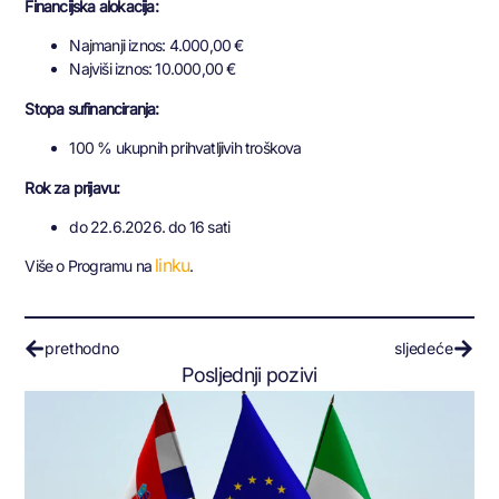
Financijska alokacija:
Najmanji iznos: 4.000,00 €
Najviši iznos: 10.000,00 €
Stopa sufinanciranja:
100 % ukupnih prihvatljivih troškova
Rok za prijavu:
do 22.6.2026. do 16 sati
linku
Više o Programu na
.
prethodno
sljedeće
Posljednji pozivi