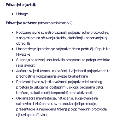
Prihvatljivi prijavitelji:
Udruge
Prihvatljive aktivnosti
(obvezno minimalno 2):
Podizanje javne svijesti o važnosti poljoprivredne proizvodnje,
s naglaskom na očuvanju okoliša, ekološkoj i konzervacijskoj
obradi tla
Unapređenje i promicanje poljoprivrede na području Republike
Hrvatske
Suradnja na razvoju edukativnih programa za poljoprivrednike
i širu javnost
Jačanje svijesti javnosti o značenju i vrijednosti poljoprivrede te
prednostima konzumiranja svježe lokalne hrane
Podizanje javne svijesti o važnosti poljoprivrede i ruralnog
prostora te uslugama dostupnim u sklopu programa (letci,
brošure, plakati, medijske/promidžbene aktivnosti)
Organizacija manifestacija, natjecanja, sudjelovanje na
sajmovima i izložbama u svrhu edukacije ili promocije,
prezentacije i unapređenja trženja poljoprivrednih proizvoda i
njihovih prerađevina