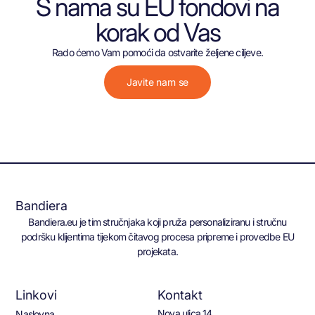
S nama su EU fondovi na
korak od Vas
Rado ćemo Vam pomoći da ostvarite željene ciljeve.
Javite nam se
Bandiera
Bandiera.eu je tim stručnjaka koji pruža personaliziranu i stručnu
podršku klijentima tijekom čitavog procesa pripreme i provedbe EU
projekata.
Linkovi
Kontakt
Nova ulica 14
Naslovna