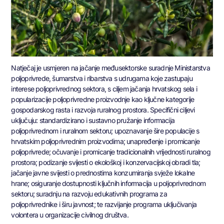
Natječaj je usmjeren na jačanje međusektorske suradnje Ministarstva
poljoprivrede, šumarstva i ribarstva s udrugama koje zastupaju
interese poljoprivrednog sektora, s ciljem jačanja hrvatskog sela i
popularizacije poljoprivredne proizvodnje kao ključne kategorije
gospodarskog rasta i razvoja ruralnog prostora. Specifični ciljevi
uključuju: standardizirano i sustavno pružanje informacija
poljoprivrednom i ruralnom sektoru; upoznavanje šire populacije s
hrvatskim poljoprivrednim proizvodima; unapređenje i promicanje
poljoprivrede; očuvanje i promicanje tradicionalnih vrijednosti ruralnog
prostora; podizanje svijesti o ekološkoj i konzervacijskoj obradi tla;
jačanje javne svijesti o prednostima konzumiranja svježe lokalne
hrane; osiguranje dostupnosti ključnih informacija u poljoprivrednom
sektoru; suradnju na razvoju edukativnih programa za
poljoprivrednike i širu javnost; te razvijanje programa uključivanja
volontera u organizacije civilnog društva.