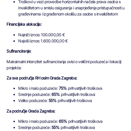
Troškovi u vezi provedbe horizontalnih načela prava osoba s
invaliditetom u smislu osiguranja i unaprjeđenja pristupačnosti u
građevinama i izgrađenom okolišu za osobe s invaliditetom
Financijska alokacija:
Najniži iznos: 100.000,00 €
Najviši iznos: 1.600.000,00 €
Sufinanciranje:
Maksimalni intenzitet sufinanciranja ovisi o veličini poduzeća i lokaciji
projekta:
Za sva područja RH osim Grada Zagreba:
Mikro i malo poduzeće:
75%
prihvatljivih troškova
Srednje poduzeće:
65%
prihvatljivih troškova
Veliko poduzeće:
55%
prihvatljivih troškova
Za područje Grada Zagreba:
Mikro i malo poduzeće:
65%
prihvatljivih troškova
Srednje poduzeće:
55%
prihvatljivih troškova