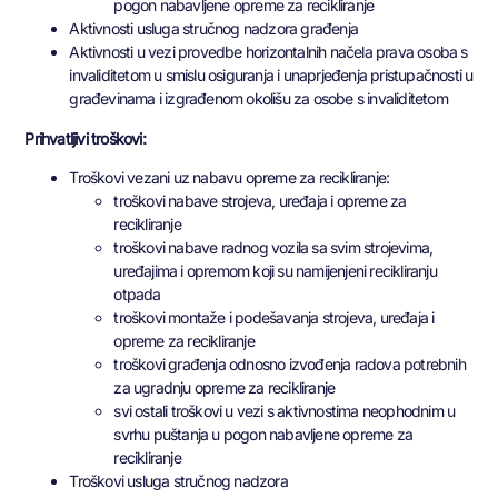
pogon nabavljene opreme za recikliranje
Aktivnosti usluga stručnog nadzora građenja
Aktivnosti u vezi provedbe horizontalnih načela prava osoba s
invaliditetom u smislu osiguranja i unaprjeđenja pristupačnosti u
građevinama i izgrađenom okolišu za osobe s invaliditetom
Prihvatljivi troškovi:
Troškovi vezani uz nabavu opreme za recikliranje:
troškovi nabave strojeva, uređaja i opreme za
recikliranje
troškovi nabave radnog vozila sa svim strojevima,
uređajima i opremom koji su namijenjeni recikliranju
otpada
troškovi montaže i podešavanja strojeva, uređaja i
opreme za recikliranje
troškovi građenja odnosno izvođenja radova potrebnih
za ugradnju opreme za recikliranje
svi ostali troškovi u vezi s aktivnostima neophodnim u
svrhu puštanja u pogon nabavljene opreme za
recikliranje
Troškovi usluga stručnog nadzora