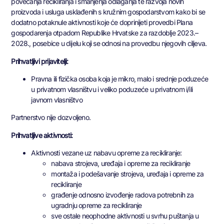
povećanja recikliranja i smanjenja odlaganja te razvoja novih
proizvoda i usluga usklađenih s kružnim gospodarstvom kako bi se
dodatno potaknule aktivnosti koje će doprinijeti provedbi Plana
gospodarenja otpadom Republike Hrvatske za razdoblje 2023.–
2028., posebice u dijelu koji se odnosi na provedbu njegovih ciljeva.
Prihvatljivi prijavitelji:
Pravna ili fizička osoba koja je mikro, malo i srednje poduzeće
u privatnom vlasništvu i veliko poduzeće u privatnom i/ili
javnom vlasništvo
Partnerstvo nije dozvoljeno.
Prihvatljive aktivnosti:
Aktivnosti vezane uz nabavu opreme za recikliranje:
nabava strojeva, uređaja i opreme za recikliranje
montaža i podešavanje strojeva, uređaja i opreme za
recikliranje
građenje odnosno izvođenje radova potrebnih za
ugradnju opreme za recikliranje
sve ostale neophodne aktivnosti u svrhu puštanja u