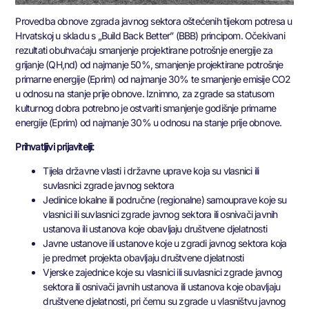
Provedba obnove zgrada javnog sektora oštećenih tijekom potresa u
Hrvatskoj u skladu s „Build Back Better” (BBB) principom. Očekivani
rezultati obuhvaćaju smanjenje projektirane potrošnje energije za
grijanje (QH,nd) od najmanje 50%, smanjenje projektirane potrošnje
primarne energije (Eprim) od najmanje 30% te smanjenje emisije CO2
u odnosu na stanje prije obnove. Iznimno, za zgrade sa statusom
kulturnog dobra potrebno je ostvariti smanjenje godišnje primarne
energije (Eprim) od najmanje 30% u odnosu na stanje prije obnove.
Prihvatljivi prijavitelji:
Tijela državne vlasti i državne uprave koja su vlasnici ili
suvlasnici zgrade javnog sektora
Jedinice lokalne ili područne (regionalne) samouprave koje su
vlasnici ili suvlasnici zgrade javnog sektora ili osnivači javnih
ustanova ili ustanova koje obavljaju društvene djelatnosti
Javne ustanove ili ustanove koje u zgradi javnog sektora koja
je predmet projekta obavljaju društvene djelatnosti
Vjerske zajednice koje su vlasnici ili suvlasnici zgrade javnog
sektora ili osnivači javnih ustanova ili ustanova koje obavljaju
društvene djelatnosti, pri čemu su zgrade u vlasništvu javnog