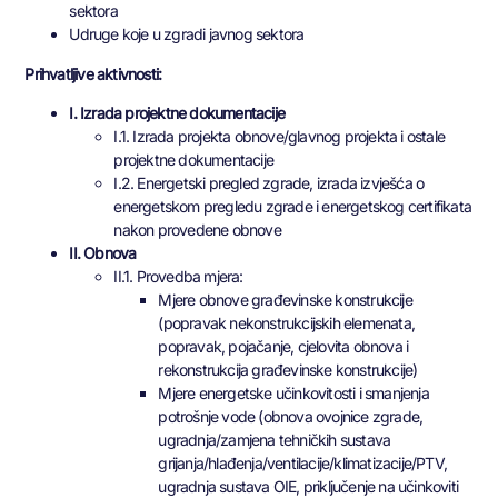
sektora
Udruge koje u zgradi javnog sektora
Prihvatljive aktivnosti:
I. Izrada projektne dokumentacije
I.1. Izrada projekta obnove/glavnog projekta i ostale
projektne dokumentacije
I.2. Energetski pregled zgrade, izrada izvješća o
energetskom pregledu zgrade i energetskog certifikata
nakon provedene obnove
II. Obnova
II.1. Provedba mjera:
Mjere obnove građevinske konstrukcije
(popravak nekonstrukcijskih elemenata,
popravak, pojačanje, cjelovita obnova i
rekonstrukcija građevinske konstrukcije)
Mjere energetske učinkovitosti i smanjenja
potrošnje vode (obnova ovojnice zgrade,
ugradnja/zamjena tehničkih sustava
grijanja/hlađenja/ventilacije/klimatizacije/PTV,
ugradnja sustava OIE, priključenje na učinkoviti