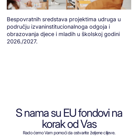
Bespovratnih sredstava projektima udruga u
području izvaninstitucionalnoga odgoja i
obrazovanja djece i mladih u školskoj godini
2026./2027.
S nama su EU fondovi na
korak od Vas
Rado ćemo Vam pomoći da ostvarite željene ciljeve.