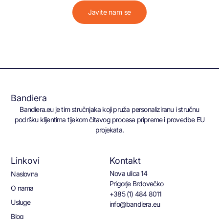
Javite nam se
Bandiera
Bandiera.eu je tim stručnjaka koji pruža personaliziranu i stručnu
podršku klijentima tijekom čitavog procesa pripreme i provedbe EU
projekata.
Linkovi
Kontakt
Nova ulica 14
Naslovna
Prigorje Brdovečko
O nama
+385 (1) 484 8011
Usluge
info@bandiera.eu
Blog