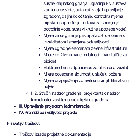
sustav daljinskog grijanja, ugradnja FN sustava,
zamjena rasvjete, automatizacija i upravljanje
zgradom, daljinsko očitanje, kontrolna mjerna
mjesta, unaprjeđenje sustava za smanjenje
potrošnje vode, sustavi kružne upotrebe vode)
Mjere za osiguranje pristupačnosti osobama s
invaliditetom i smanjene pokretljivosti
Mjere ugradnje elemenata zelene infrastrukture
Mjere održive urbane mobilnosti (parkiralište za
bicikle)
Elektromobilnost (punionice za električna vozila)
Mjere povećanja sigurnosti u slučaju požara
Mjere unaprjeđenja zdravih unutarnjih klimatskih
uvjeta
II.2. Stručni nadzor građenja, projektantski nadzor,
koordinator zaštite na radu tijekom građenja
III. Upravljanje projektom i administracija
IV. Promidžba i vidljivost projekta
Prihvatljivi troškovi:
Troškovi izrade projektne dokumentacije