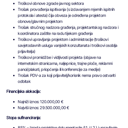
Troškovi obnove zgrade javnog sektora
Trošak provođenja ispitivanja (s izdavanjem mjernih ispitnih
protokola i atesta) čija obveza je određena projektom
obnove/glavnim projektom
Trošak stručnog nadzora građenja, projektantskog nadzora i
koordinatora zaštite na radu tijekom građenja
Troškovi upravljanja projektom i administracije (troškovi
savjetodavnih usluga vanjskih konzultanata i troškovi osoblja
prijavitelja)
Troškovi promidžbe i vidljivosti projekta (objave na
internetskim stranicama, naljepnice, trajne ploče, reklamni
panoi/plakati, priopćenja ili konferencije za medije)
Trošak PDV-a za koji prijavitelj/korisnik nema pravo ostvariti
odbitak
Financijska alokacija:
Najniži iznos: 120.000,00 €
Najviši iznos: 29.500.000,00 €
Stopa sufinanciranja:
85% – Izrada projektne dokumentacije (I.1. i I.2.) i upravljanje