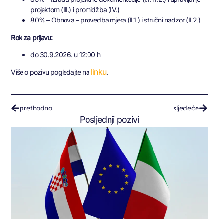
projektom (III.) i promidžba (IV.)
80% – Obnova – provedba mjera (II.1.) i stručni nadzor (II.2.)
Rok za prijavu:
do 30.9.2026. u 12:00 h
linku
Više o pozivu pogledajte na
.
prethodno
sljedeće
Posljednji pozivi