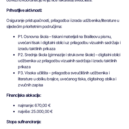
Prihvatljive aktivnosti:
Osiguranje pristupačnosti, prilagodba i izrada udžbenika/literature u
sljedećim prioritetnim područjima:
P1. Osnovna škola – tiskani materijali na Brailleovu pismu,
uvećani tisak i digitalni oblici uz prilagodbu vizualnih sadržaja i
izradu taktilnih prikaza
P2. Srednja škola (gimnazije i strukovne škole) – digitalni oblici
udžbenika uz prilagodbu vizualnih sadržaja i izradu taktilnih
prikaza
P3. Visoka učilišta – prilagodba sveučilišnih udžbenika i
literature u obliku brajice, uvećanog tiska, digitalnog oblika i
zvučnih zapisa
Financijska alokacija:
najmanje: 670,00 €
najviše: 25.000,00 €
Stopa sufinanciranja: