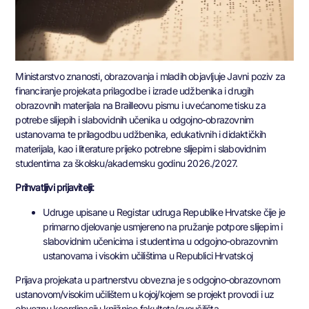
Ministarstvo znanosti, obrazovanja i mladih objavljuje Javni poziv za
financiranje projekata prilagodbe i izrade udžbenika i drugih
obrazovnih materijala na Brailleovu pismu i uvećanome tisku za
potrebe slijepih i slabovidnih učenika u odgojno-obrazovnim
ustanovama te prilagodbu udžbenika, edukativnih i didaktičkih
materijala, kao i literature prijeko potrebne slijepim i slabovidnim
studentima za školsku/akademsku godinu 2026./2027.
Prihvatljivi prijavitelji:
Udruge upisane u Registar udruga Republike Hrvatske čije je
primarno djelovanje usmjereno na pružanje potpore slijepim i
slabovidnim učenicima i studentima u odgojno-obrazovnim
ustanovama i visokim učilištima u Republici Hrvatskoj
Prijava projekata u partnerstvu obvezna je s odgojno-obrazovnom
ustanovom/visokim učilištem u kojoj/kojem se projekt provodi i uz
obveznu koordinaciju knjižnice fakulteta/sveučilišta.