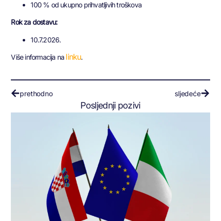
100 % od ukupno prihvatljivih troškova
Rok za dostavu:
10.7.2026.
linku
Više informacija na
.
prethodno
sljedeće
Posljednji pozivi