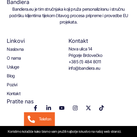
Bandiera
Bandiera.eu je tim stručnjaka koji pruža personaliziranu i stručnu
podršku klijentima tijekom čitavog procesa pripreme i provedbe EU
projekata.
Linkovi
Kontakt
Nova ulica 14
Naslovna
Prigorje Brdovečko
O nama
+385 (1) 484 8011
Usluge
info@bandiera.eu
Blog
Pozivi
Kontakt
Pratite nas
Telefon
Koristimo kolačiće kako bismo vam pružili najbolje iskustvo na našoj web stranici.
Email