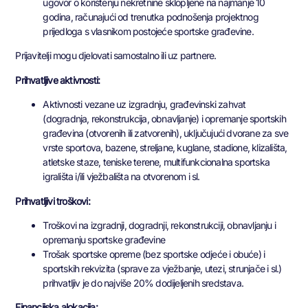
ugovor o korištenju nekretnine sklopljene na najmanje 10
godina, računajući od trenutka podnošenja projektnog
prijedloga s vlasnikom postojeće sportske građevine.
Prijavitelji mogu djelovati samostalno ili uz partnere.
Prihvatljive aktivnosti:
Aktivnosti vezane uz izgradnju, građevinski zahvat
(dogradnja, rekonstrukcija, obnavljanje) i opremanje sportskih
građevina (otvorenih ili zatvorenih), uključujući dvorane za sve
vrste sportova, bazene, streljane, kuglane, stadione, klizališta,
atletske staze, teniske terene, multifunkcionalna sportska
igrališta i/ili vježbališta na otvorenom i sl.
Prihvatljivi troškovi:
Troškovi na izgradnji, dogradnji, rekonstrukciji, obnavljanju i
opremanju sportske građevine
Trošak sportske opreme (bez sportske odjeće i obuće) i
sportskih rekvizita (sprave za vježbanje, utezi, strunjače i sl.)
prihvatljiv je do najviše 20% dodijeljenih sredstava.
Financijska alokacija: