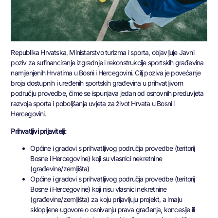
Republika Hrvatska, Ministarstvo turizma i sporta, objavljuje Javni
poziv za sufinanciranje izgradnje i rekonstrukcije sportskih građevina
namijenjenih Hrvatima u Bosni i Hercegovini. Cilj poziva je povećanje
broja dostupnih i uređenih sportskih građevina u prihvatljivom
području provedbe, čime se ispunjava jedan od osnovnih preduvjeta
razvoja sporta i poboljšanja uvjeta za život Hrvata u Bosni i
Hercegovini.
Prihvatljivi prijavitelji:
Općine i gradovi s prihvatljivog područja provedbe (teritorij
Bosne i Hercegovine) koji su vlasnici nekretnine
(građevine/zemljišta)
Općine i gradovi s prihvatljivog područja provedbe (teritorij
Bosne i Hercegovine) koji nisu vlasnici nekretnine
(građevine/zemljišta) za koju prijavljuju projekt, a imaju
sklopljene ugovore o osnivanju prava građenja, koncesije ili