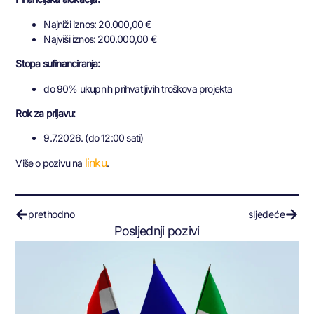
Najniži iznos: 20.000,00 €
Najviši iznos: 200.000,00 €
Stopa sufinanciranja:
do 90% ukupnih prihvatljivih troškova projekta
Rok za prijavu:
9.7.2026. (do 12:00 sati)
linku
Više o pozivu na
.
prethodno
sljedeće
Posljednji pozivi