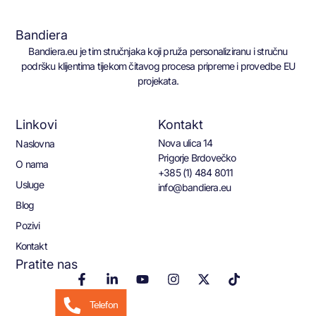
Bandiera
Bandiera.eu je tim stručnjaka koji pruža personaliziranu i stručnu
podršku klijentima tijekom čitavog procesa pripreme i provedbe EU
projekata.
Linkovi
Kontakt
Nova ulica 14
Naslovna
Prigorje Brdovečko
O nama
+385 (1) 484 8011
Usluge
info@bandiera.eu
Blog
Pozivi
Kontakt
Pratite nas
Telefon