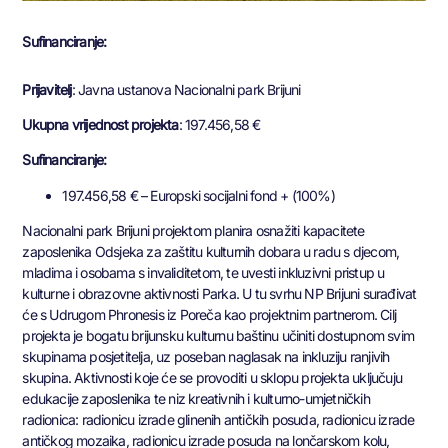
Sufinanciranje:
Prijavitelj
: Javna ustanova Nacionalni park Brijuni
Ukupna vrijednost projekta
: 197.456,58 €
Sufinanciranje:
197.456,58 € – Europski socijalni fond + (100%)
Nacionalni park Brijuni projektom planira osnažiti kapacitete
zaposlenika Odsjeka za zaštitu kulturnih dobara u radu s djecom,
mladima i osobama s invaliditetom, te uvesti inkluzivni pristup u
kulturne i obrazovne aktivnosti Parka. U tu svrhu NP Brijuni surađivat
će s Udrugom Phronesis iz Poreča kao projektnim partnerom. Cilj
projekta je bogatu brijunsku kulturnu baštinu učiniti dostupnom svim
skupinama posjetitelja, uz poseban naglasak na inkluziju ranjivih
skupina. Aktivnosti koje će se provoditi u sklopu projekta uključuju
edukacije zaposlenika te niz kreativnih i kulturno-umjetničkih
radionica: radionicu izrade glinenih antičkih posuda, radionicu izrade
antičkog mozaika, radionicu izrade posuda na lončarskom kolu,