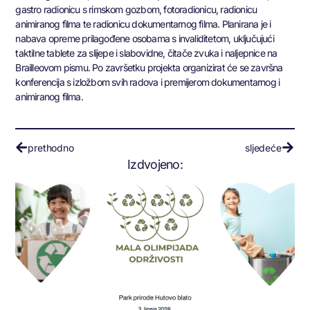
gastro radionicu s rimskom gozbom, fotoradionicu, radionicu
animiranog filma te radionicu dokumentarnog filma. Planirana je i
nabava opreme prilagođene osobama s invaliditetom, uključujući
taktilne tablete za slijepe i slabovidne, čitače zvuka i naljepnice na
Brailleovom pismu. Po završetku projekta organizirat će se završna
konferencija s izložbom svih radova i premijerom dokumentarnog i
animiranog filma.
prethodno
sljedeće
Izdvojeno: