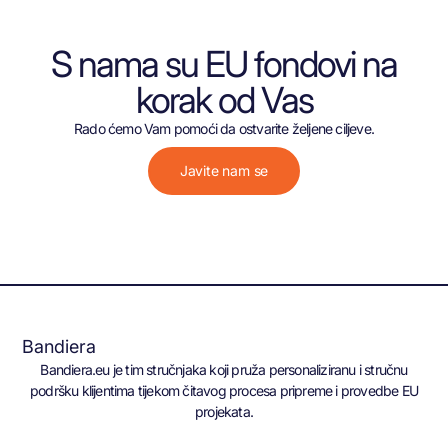
S nama su EU fondovi na
korak od Vas
Rado ćemo Vam pomoći da ostvarite željene ciljeve.
Javite nam se
Bandiera
Bandiera.eu je tim stručnjaka koji pruža personaliziranu i stručnu
podršku klijentima tijekom čitavog procesa pripreme i provedbe EU
projekata.