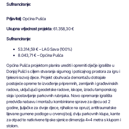
Sufinanciranje:
Prijavitelj
: Općina Pušća
Ukupna vrijednost projekta
: 61.358,30 €
Sufinanciranje:
53.314,59 € – LAG Sava (100%)
8.043,71 € – Općina Pušća
Općina Pušća projektom planira urediti i opremiti dječje igralište u
Donjoj Pušći s ciljem stvaranja sigurnog i poticajnog prostora za igru i
tjelesni razvoj djece. Projekt obuhvaća demontažu dotrajale
postojeće opreme te izvođenje pripremnih, zemljanih i građevinskih
radova, uključujući geodetske radove, iskope, izradu tamponskog
sloja i postavljanje parkovnih rubnjaka. Novo opremanje igrališta
predviđa nabavu i montažu kombinirane sprave za djecu od 2
godine, ljuljačke za dvoje djece, njihalice na opruzi, antitraumatske
lijevane gumene podloge u crvenoj boji, dviju parkovnih klupa, kante
za otpad te natkrivene tipske sjenice dimenzija 4×4 metra s klupom i
stolom.