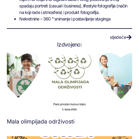
spadaju portreti (casual i business), lifestyle fotografija (način
na koji rade i atmosfera) i produkt fotografija.
Nekretnine – 360 ° snimanje i postavljanje staginga
sljedeće
Izdvojeno:
Mala olimpijada održivosti