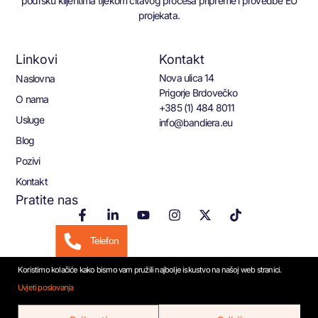
podršku klijentima tijekom čitavog procesa pripreme i provedbe EU
projekata.
Linkovi
Kontakt
Nova ulica 14
Naslovna
Prigorje Brdovečko
O nama
+385 (1) 484 8011
Usluge
info@bandiera.eu
Blog
Pozivi
Kontakt
Pratite nas
Telefon
Koristimo kolačiće kako bismo vam pružili najbolje iskustvo na našoj web stranici.
Email
Uvjeti poslovanja
© 2026 Bandiera.eu
WhatsApp