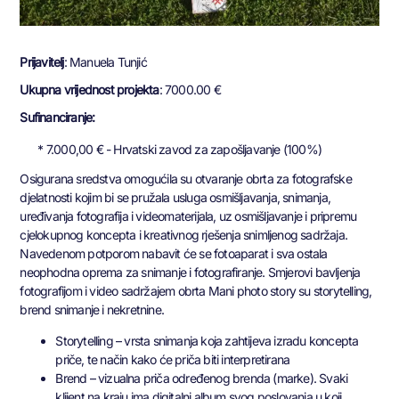
Prijavitelj
: Manuela Tunjić
Ukupna vrijednost projekta
: 7000.00 €
Sufinanciranje:
* 7.000,00 € - Hrvatski zavod za zapošljavanje (100%)
Osigurana sredstva omogućila su otvaranje obrta za fotografske
djelatnosti kojim bi se pružala usluga osmišljavanja, snimanja,
uređivanja fotografija i videomaterijala, uz osmišljavanje i pripremu
cjelokupnog koncepta i kreativnog rješenja snimljenog sadržaja.
Navedenom potporom nabavit će se fotoaparat i sva ostala
neophodna oprema za snimanje i fotografiranje. Smjerovi bavljenja
fotografijom i video sadržajem obrta Mani photo story su storytelling,
brend snimanje i nekretnine.
Storytelling – vrsta snimanja koja zahtijeva izradu koncepta
priče, te način kako će priča biti interpretirana
Brend – vizualna priča određenog brenda (marke). Svaki
klijent na kraju ima digitalni album svog poslovanja u koji