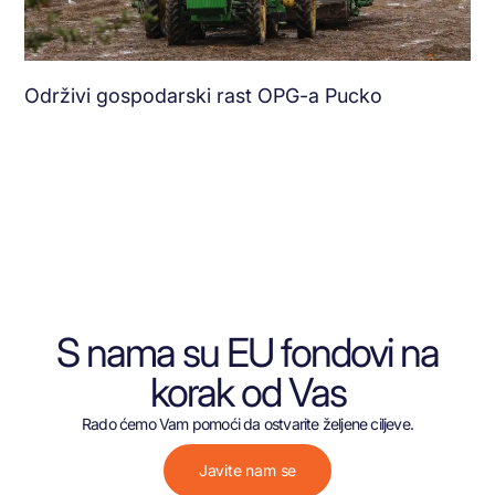
Održivi gospodarski rast OPG-a Pucko
S nama su EU fondovi na
korak od Vas
Rado ćemo Vam pomoći da ostvarite željene ciljeve.
Javite nam se