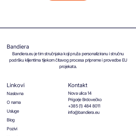
Bandiera
Bandiera.eu je tim stručnjaka koji pruža personaliziranu i stručnu
podršku klijentima tijekom čitavog procesa pripreme i provedbe EU
projekata.
Linkovi
Kontakt
Nova ulica 14
Naslovna
Prigorje Brdovečko
O nama
+385 (1) 484 8011
Usluge
info@bandiera.eu
Blog
Pozivi