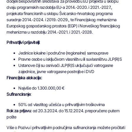
dodjeli bespovratnih sredstava za provedbu EU projekta u sklopu
dvaju programskih razdoblja EU-a 2014.-2020. i 2021.-2027.,
projekata financiranih u sklopu Švicarsko-hrvatskog programa
suradnje 2014.-2024. i 2019.-2029., te Financijskog mehanizma
Europskog gospodarskog prostora (EGP) i Norveškog financijskog
mehanizma u razdoblju 2014.-2021. i 2021.-2028.
Prihvatljivi prijavitelji
:
Jedinice lokalne i područne (regionalne) samouprave
Pravne osobe u isključivom vlasništvu ili suvlasništvu JLP(R)S
Ustanove čiji su osnivači JLP(R)S uključujući vatrogasne
zajednice, javne vatrogasne postrojbe i DVD
Financijska alokacija:
Najviše do 1.300.000,00 €
Sufinanciranje
:
50% od vlastitog učešća u prihvatljivim troškovima
Rok za prijavu
: od 20.3.2024. do 15.12.2024. preporučeno putem
pošte
Više o Pozivu i prihvatljivim područjima sufinanciranja možete pročitati