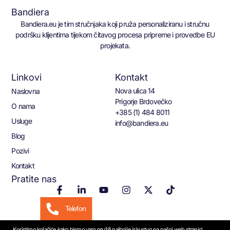
Bandiera
Bandiera.eu je tim stručnjaka koji pruža personaliziranu i stručnu
podršku klijentima tijekom čitavog procesa pripreme i provedbe EU
projekata.
Linkovi
Kontakt
Nova ulica 14
Naslovna
Prigorje Brdovečko
O nama
+385 (1) 484 8011
Usluge
info@bandiera.eu
Blog
Pozivi
Kontakt
Pratite nas
Telefon
Koristimo kolačiće kako bismo vam pružili najbolje iskustvo na našoj web stranici.